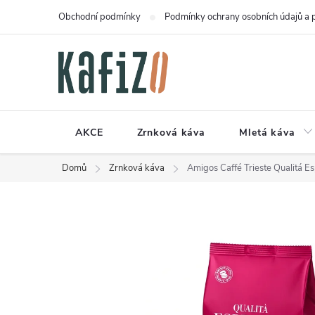
Přejít
Obchodní podmínky
Podmínky ochrany osobních údajů a 
na
obsah
AKCE
Zrnková káva
Mletá káva
Domů
Zrnková káva
Amigos Caffé Trieste Qualitá E