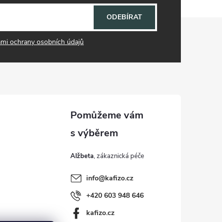
ODEBÍRAT
mi ochrany osobních údajů
Alžbeta
info
@
kafizo.cz
+420 603 948 646
kafizo.cz