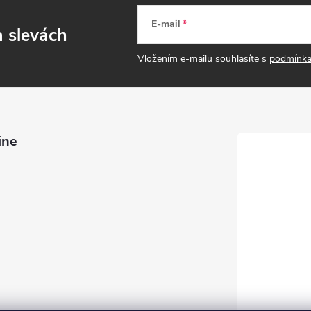
E-mail
a slevách
Vložením e-mailu souhlasíte s
podmínka
ine