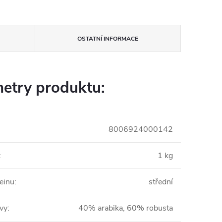
OSTATNÍ INFORMACE
etry produktu:
8006924000142
:
1 kg
einu
:
střední
ávy
:
40% arabika, 60% robusta