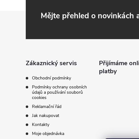
Z
Mějte přehled o novinkách
á
p
a
Zákaznický servis
Přijímáme onl
platby
t
Obchodní podmínky
Podmínky ochrany osobních
í
údajů a používání souborů
cookies
Reklamační řád
Jak nakupovat
Kontakty
Moje objednávka