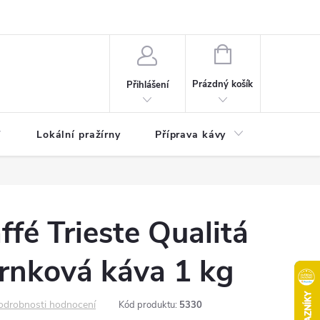
akty
Moje objednávka
NÁKUPNÍ
KOŠÍK
Prázdný košík
Přihlášení
Lokální pražírny
Příprava kávy
Pochuti
fé Trieste Qualitá
rnková káva 1 kg
odrobnosti hodnocení
Kód produktu:
5330