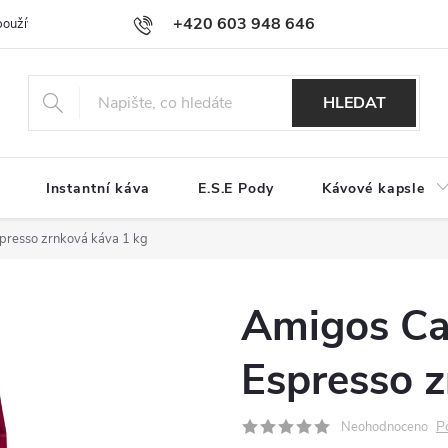
+420 603 948 646
používání souborů cookies
Reklamační řád
Jak nakupovat
Kont
HLEDAT
Instantní káva
E.S.E Pody
Kávové kapsle
spresso zrnková káva 1 kg
Amigos Caf
Espresso z
P
Neohodnoceno