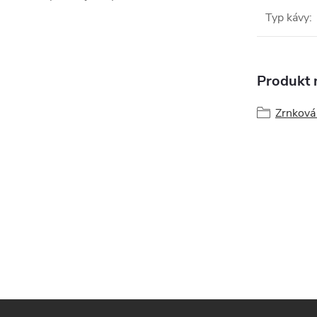
Typ kávy
:
Produkt n
Zrnková