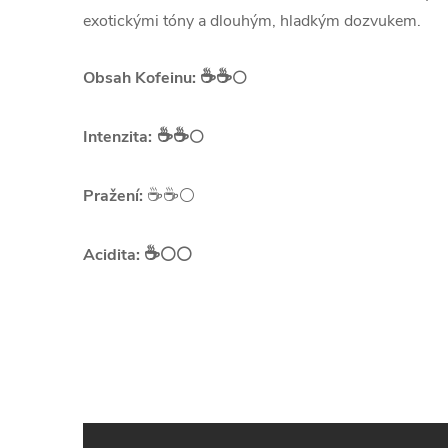
exotickými tóny a dlouhým, hladkým dozvukem.
☕️☕️
Obsah Kofeinu:
⚪
☕️☕️
Intenzita:
⚪
☕️☕️
Pražení:
⚪
☕️
Acidita:
⚪⚪