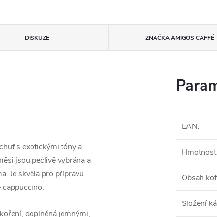
DISKUZE
ZNAČKA
AMIGOS CAFFÉ
Param
EAN
:
chuť s exotickými tóny a
Hmotnost
ěsi jsou pečlivě vybrána a
ma. Je skvělá pro přípravu
Obsah kof
e cappuccino.
Složení k
 koření, doplněná jemnými,