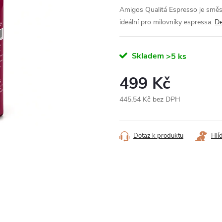
Amigos Qualitá Espresso je směs 
ideální pro milovníky espressa.
De
Skladem
>5 ks
499 Kč
445,54 Kč bez DPH
Měrná
cena:
Dotaz k produktu
Hlí