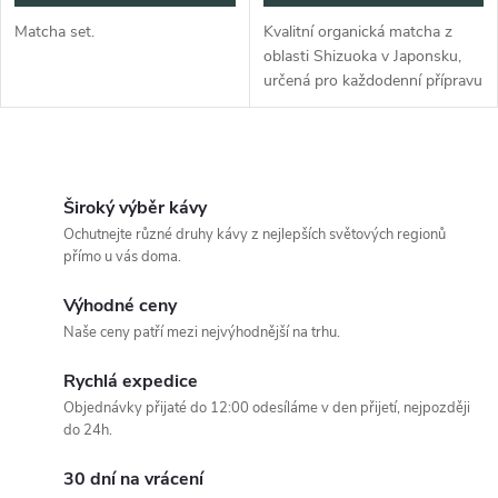
Matcha set.
Kvalitní organická matcha z
oblasti Shizuoka v Japonsku,
určená pro každodenní přípravu
matcha latté.
O
v
Široký výběr kávy
Ochutnejte různé druhy kávy z nejlepších světových regionů
l
přímo u vás doma.
á
Výhodné ceny
Naše ceny patří mezi nejvýhodnější na trhu.
d
Rychlá expedice
a
Objednávky přijaté do 12:00 odesíláme v den přijetí, nejpozději
c
do 24h.
í
30 dní na vrácení