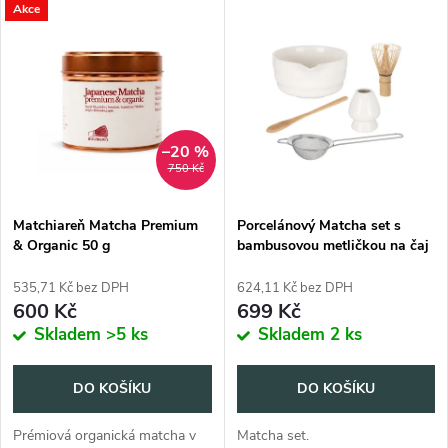
V
Akce
Nejprodávanější
z
ý
Abecedně
e
p
n
i
–20 %
750 Kč
í
s
p
Matchiareň Matcha Premium
Porcelánový Matcha set s
& Organic 50 g
bambusovou metličkou na čaj
p
r
535,71 Kč bez DPH
624,11 Kč bez DPH
r
600 Kč
699 Kč
o
Skladem
>5 ks
Skladem
2 ks
o
d
DO KOŠÍKU
DO KOŠÍKU
d
u
Prémiová organická matcha v
Matcha set.