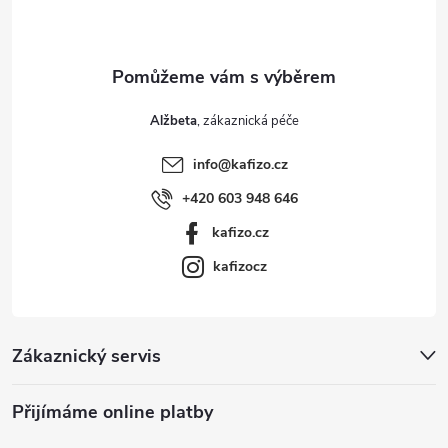
í
Alžbeta
info
@
kafizo.cz
+420 603 948 646
kafizo.cz
kafizocz
Zákaznický servis
Přijímáme online platby