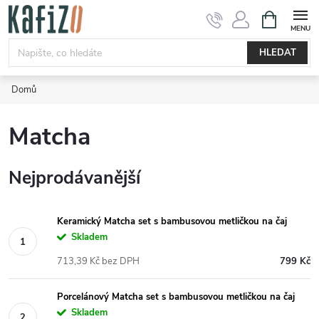
Přejít
NÁKUPNÍ
KOŠÍK
na
obsah
HLEDAT
Domů
Matcha
Nejprodávanější
Keramický Matcha set s bambusovou metličkou na čaj
Skladem
713,39 Kč bez DPH
799 Kč
Porcelánový Matcha set s bambusovou metličkou na čaj
Skladem