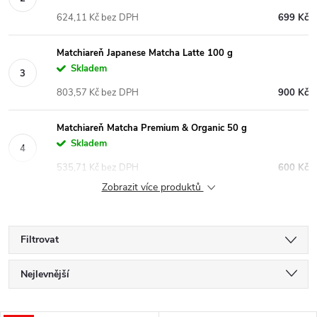
624,11 Kč bez DPH
699 Kč
Matchiareň Japanese Matcha Latte 100 g
Skladem
803,57 Kč bez DPH
900 Kč
Matchiareň Matcha Premium & Organic 50 g
Skladem
535,71 Kč bez DPH
600 Kč
Zobrazit více produktů
Filtrovat
Ř
Nejlevnější
a
Nejdražší