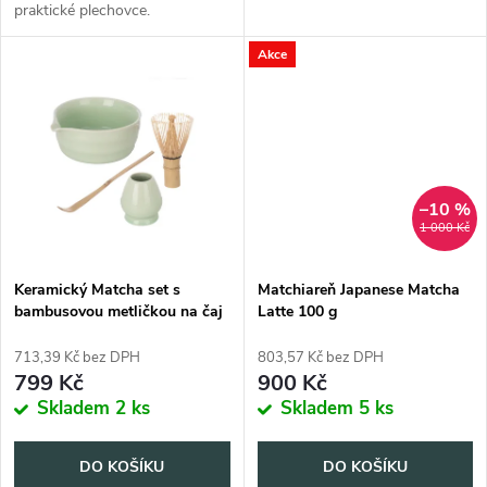
u
praktické plechovce.
k
k
Akce
t
t
ů
ů
–10 %
1 000 Kč
Keramický Matcha set s
Matchiareň Japanese Matcha
bambusovou metličkou na čaj
Latte 100 g
713,39 Kč bez DPH
803,57 Kč bez DPH
799 Kč
900 Kč
Skladem
2 ks
Skladem
5 ks
DO KOŠÍKU
DO KOŠÍKU