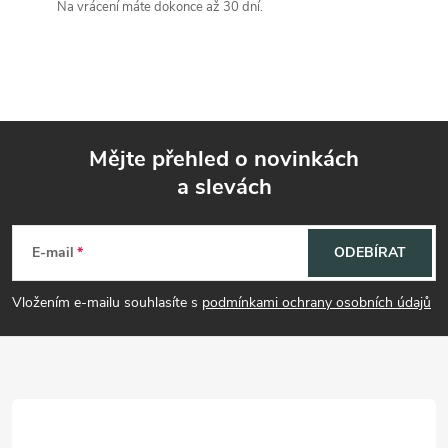
Na vrácení máte dokonce až 30 dní.
p
r
v
k
Mějte přehled o novinkách
y
a slevách
Z
v
á
E-mail
ODEBÍRAT
ý
p
p
Vložením e-mailu souhlasíte s
podmínkami ochrany osobních údajů
i
a
s
t
u