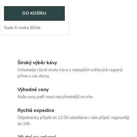
o
d
DO KOŠÍKU
d
u
Sada 6 moka lžiček.
u
k
k
O
t
v
t
Široký výběr kávy
Ochutnejte různé druhy kávy z nejlepších světových regionů
ů
l
přímo u vás doma.
ů
á
Výhodné ceny
Naše ceny patří mezi nejvýhodnější na trhu.
d
Rychlá expedice
a
Objednávky přijaté do 12:00 odesíláme v den přijetí, nejpozději
c
do 24h.