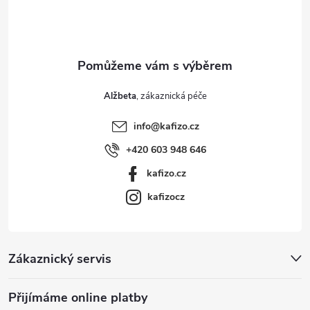
í
Alžbeta
info
@
kafizo.cz
+420 603 948 646
kafizo.cz
kafizocz
Zákaznický servis
Přijímáme online platby