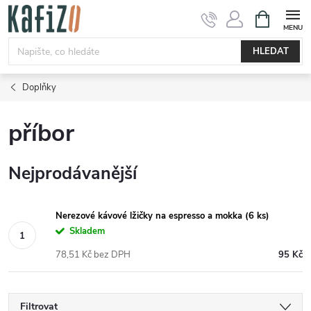
Přejít
NÁKUPNÍ
KOŠÍK
na
obsah
HLEDAT
Doplňky
příbor
Nejprodávanější
Nerezové kávové lžičky na espresso a mokka (6 ks)
Skladem
78,51 Kč bez DPH
95 Kč
Filtrovat