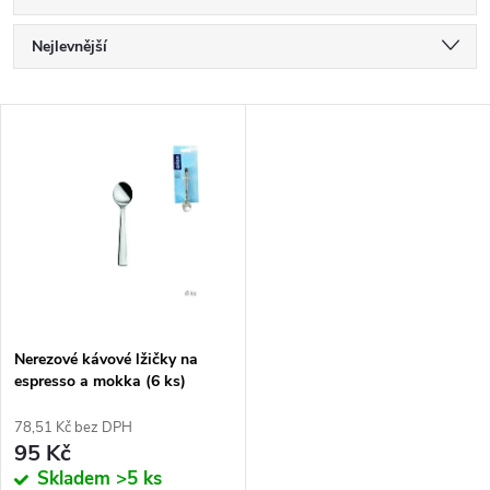
Ř
Nejlevnější
a
Nejdražší
V
Nejprodávanější
z
ý
Abecedně
e
p
n
i
í
s
p
Nerezové kávové lžičky na
espresso a mokka (6 ks)
p
r
78,51 Kč bez DPH
r
95 Kč
o
Skladem
>5 ks