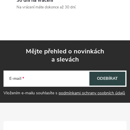
í
30 dní na vrácení
Na vrácení máte dokonce až 30 dní.
p
r
v
k
Mějte přehled o novinkách
y
a slevách
Z
v
á
E-mail
ODEBÍRAT
ý
p
p
Vložením e-mailu souhlasíte s
podmínkami ochrany osobních údajů
i
a
s
t
u