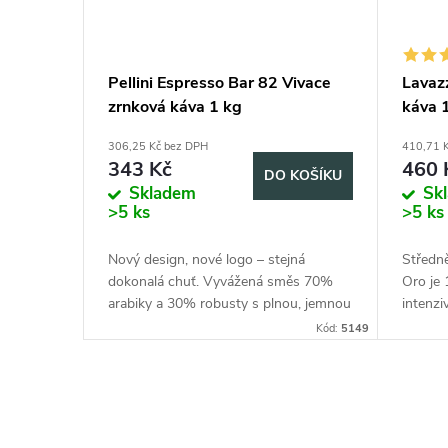
premo
Pellini Espresso Bar 82 Vivace
Lavaz
zrnková káva 1 kg
káva 
306,25 Kč bez DPH
410,71 
343 Kč
460 
KOŠÍKU
DO KOŠÍKU
Skladem
Sk
>5 ks
>5 ks
dem z
Nový design, nové logo – stejná
Středn
azným
dokonalá chuť. Vyvážená směs 70%
Oro je 
arabiky a 30% robusty s plnou, jemnou
intenzi
chutí a tóny čokolády a vzácného
aroma. 
Kód:
5704
Kód:
5149
koření. Ideální pro pravé italské...
skutečn