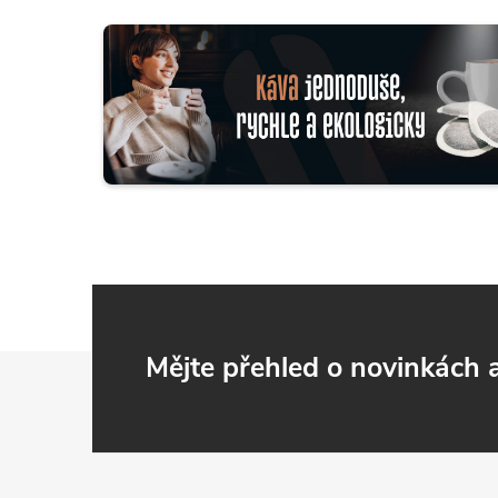
Z
Mějte přehled o novinkách
á
p