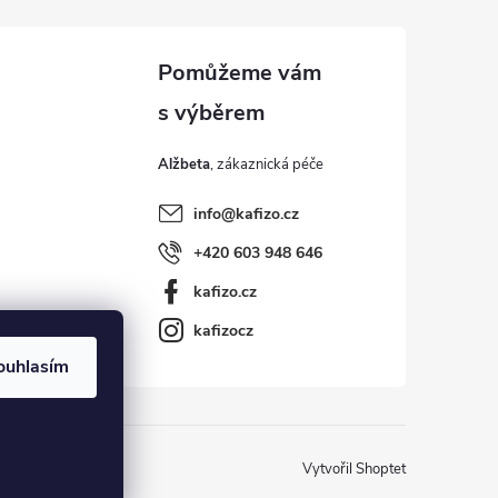
Alžbeta
info
@
kafizo.cz
+420 603 948 646
kafizo.cz
kafizocz
ouhlasím
Vytvořil Shoptet