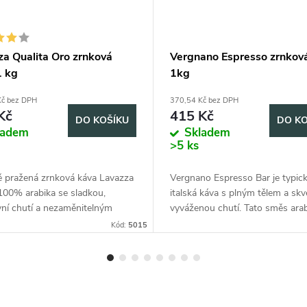
za Qualita Oro zrnková
Vergnano Espresso zrnkov
1 kg
1kg
Kč bez DPH
370,54 Kč bez DPH
Kč
415 Kč
DO KOŠÍKU
DO KO
ladem
Skladem
>5 ks
ě pražená zrnková káva Lavazza
Vergnano Espresso Bar je typic
100% arabika se sladkou,
italská káva s plným tělem a skv
vní chutí a nezaměnitelným
vyváženou chutí. Tato směs arab
Intenzivní aromatická chuť pro
robusty nabízí vynikající espres
Kód:
5015
é milovníky kávy.
přílišné acidity, ideální pro...