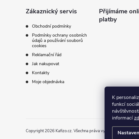
a
Zákaznický servis
Přijímáme onl
platby
t
Obchodní podmínky
Podmínky ochrany osobních
í
údajů a používání souborů
cookies
Reklamační řád
Jak nakupovat
Kontakty
Moje objednávka
K personali
funkcí sociá
návštěvnost
informací
z
Copyright 2026
Kafizo.cz
. Všechna práva vyhrazena.
Upravit n
Nastaven