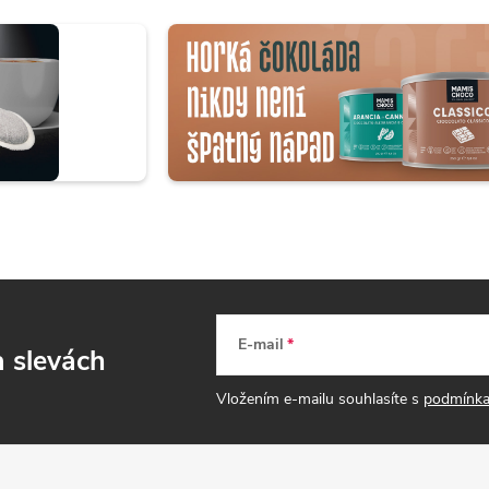
E-mail
a slevách
Vložením e-mailu souhlasíte s
podmínka