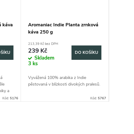
á káva
Aromaniac Indie Planta zrnková
Aromani
káva 250 g
zrnková
213,39 Kč bez DPH
195,54 Kč 
239 Kč
219 K
ŠÍKU
DO KOŠÍKU
Skladem
Skla
3 ks
5 ks
ká
Vyvážená 100% arabika z Indie
Jemná 100
ěle
pěstovaná v blízkosti divokých pralesů.
krémovým 
iky a
čokolády 
so bez
Kód:
5176
Kód:
5767