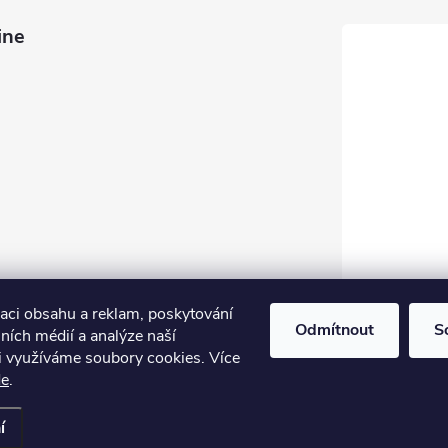
ine
zaci obsahu a reklam, poskytování
Odmítnout
S
lních médií a analýze naší
i využíváme soubory cookies. Více
de
.
astavení cookies
í