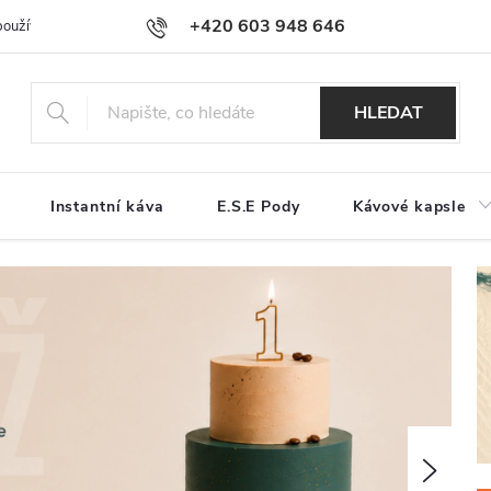
+420 603 948 646
používání souborů cookies
Reklamační řád
Jak nakupovat
Kont
HLEDAT
Instantní káva
E.S.E Pody
Kávové kapsle
Násled