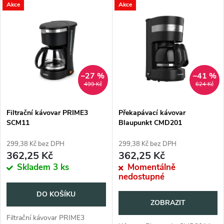
V
Akce
Akce
Nejprodávanější
z
ý
Abecedně
e
p
n
i
–27 %
–41 %
499 Kč
624 Kč
í
s
p
Filtrační kávovar PRIME3
Překapávací kávovar
SCM11
Blaupunkt CMD201
p
r
299,38 Kč bez DPH
299,38 Kč bez DPH
r
362,25 Kč
362,25 Kč
o
Skladem
3 ks
Momentálně
o
nedostupné
d
DO KOŠÍKU
d
ZOBRAZIT
u
Filtrační kávovar PRIME3