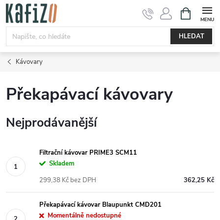
Přejít
NÁKUPNÍ
KOŠÍK
na
obsah
HLEDAT
Kávovary
Překapávací kávovary
Nejprodávanější
Filtrační kávovar PRIME3 SCM11
Skladem
299,38 Kč bez DPH
362,25 Kč
Překapávací kávovar Blaupunkt CMD201
Momentálně nedostupné