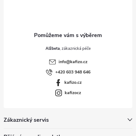
u
í
Alžbeta
info
@
kafizo.cz
+420 603 948 646
kafizo.cz
kafizocz
Zákaznický servis