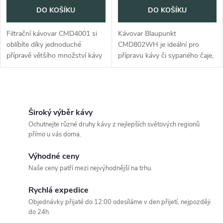
DO KOŠÍKU
DO KOŠÍKU
Filtrační kávovar CMD4001 si
Kávovar Blaupunkt
oblíbíte díky jednoduché
CMD802WH je ideální pro
přípravě většího množství kávy
přípravu kávy či sypaného čaje,
bez usazenin a schopnosti
stačí vložit mletou kávu nebo
udržovat teplotu.
čajové lístky do filtru. Má funkci
regulace intenzity aroma,
O
která...
v
Široký výběr kávy
Ochutnejte různé druhy kávy z nejlepších světových regionů
l
přímo u vás doma.
á
Výhodné ceny
Naše ceny patří mezi nejvýhodnější na trhu.
d
Rychlá expedice
a
Objednávky přijaté do 12:00 odesíláme v den přijetí, nejpozději
c
do 24h.