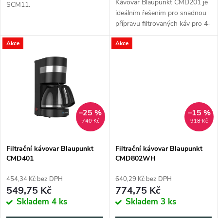
u
Kávovar Blaupunkt CMD201 je
SCM11.
ideálním řešením pro snadnou
k
přípravu filtrovaných káv pro 4-
k
6 osob. Už za pár minut si
t
Akce
Akce
můžete vychutnat bohatou
t
chuť a aroma bez usazenin.
ů
ů
–25 %
–15 %
740 Kč
918 Kč
Filtrační kávovar Blaupunkt
Filtrační kávovar Blaupunkt
CMD401
CMD802WH
454,34 Kč bez DPH
640,29 Kč bez DPH
549,75 Kč
774,75 Kč
Skladem
4 ks
Skladem
3 ks