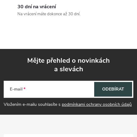
í
30 dní na vrácení
Na vrácení máte dokonce až 30 dní.
p
r
v
k
Mějte přehled o novinkách
y
a slevách
Z
v
á
E-mail
ODEBÍRAT
ý
p
p
Vložením e-mailu souhlasíte s
podmínkami ochrany osobních údajů
i
a
s
t