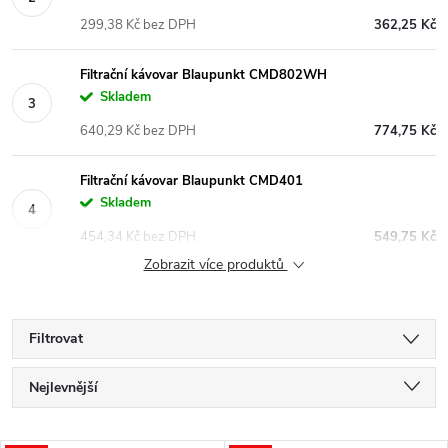
299,38 Kč bez DPH
362,25 Kč
Filtrační kávovar Blaupunkt CMD802WH
Skladem
640,29 Kč bez DPH
774,75 Kč
Filtrační kávovar Blaupunkt CMD401
Skladem
454,34 Kč bez DPH
549,75 Kč
Zobrazit více produktů
Filtrovat
Ř
Nejlevnější
a
Nejdražší