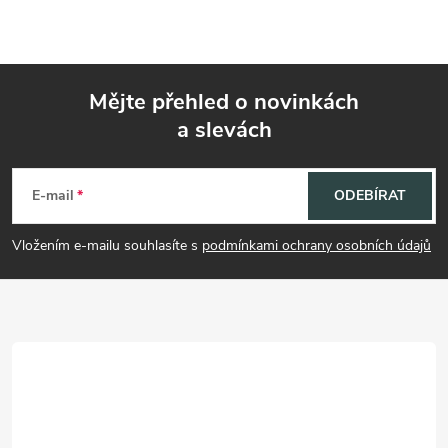
Mějte přehled o novinkách
a slevách
Z
á
E-mail
ODEBÍRAT
p
Vložením e-mailu souhlasíte s
podmínkami ochrany osobních údajů
a
t
í