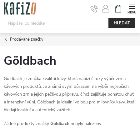
Přejít
NÁKUPNÍ
KOŠÍK
na
obsah
HLEDAT
Prodávané značky
Göldbach
Göldbach je značka kvalitní kávy, která nabízí široký výběr zrn a
kávových produktů. Je známá svým důrazem na výběr nejlepších
kávových zrn a jejich pečlivou přípravu, čímž zajišťuje bohatou chuť
a intenzivní vůni. Göldbach je ideální volbou pro milovníky kávy, kteří
hledají kvalitní a autentický zážitek.
Žádné produkty značky
Göldbach
nebyly nalezeny...