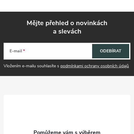
Mějte přehled o novinkách
a slevách
Z
á
E-mail
ODEBÍRAT
p
Vložením e-mailu souhlasíte s
podmínkami ochrany osobních údajů
a
t
í