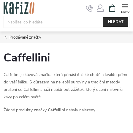
Přejít
NÁKUPNÍ
KOŠÍK
na
obsah
HLEDAT
Prodávané značky
Caffellini
Caffellini je kávová značka, která přináší italské chutě a kvalitu přímo
do vaší šálku. S důrazem na nejlepší suroviny a tradiční metody
pražení se Caffellini snaží nabídnout zážitek, který ocení milovníci
kávy po celém světě.
Žádné produkty značky
Caffellini
nebyly nalezeny...