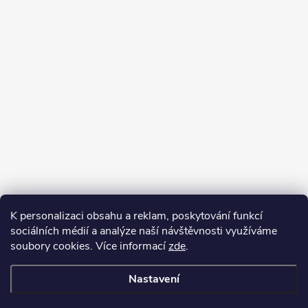
K personalizaci obsahu a reklam, poskytování funkcí
sociálních médií a analýze naší návštěvnosti využíváme
soubory cookies. Více informací
zde
.
Nastavení
Copyright 2026
Kafizo.cz
. Všechna práva vyhrazena.
Upravit nastavení