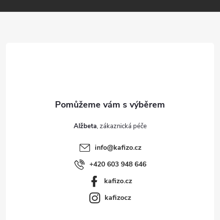
p
a
r
t
v
í
k
y
v
ý
Alžbeta
p
info
@
kafizo.cz
+420 603 948 646
i
kafizo.cz
s
kafizocz
u