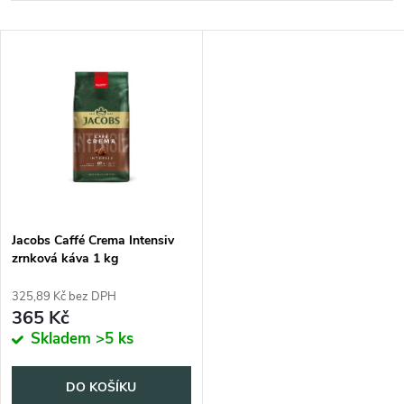
a
Nejdražší
V
Nejprodávanější
z
ý
Abecedně
e
p
n
i
í
s
p
Jacobs Caffé Crema Intensiv
zrnková káva 1 kg
p
r
325,89 Kč bez DPH
r
365 Kč
o
Skladem
>5 ks
o
d
DO KOŠÍKU