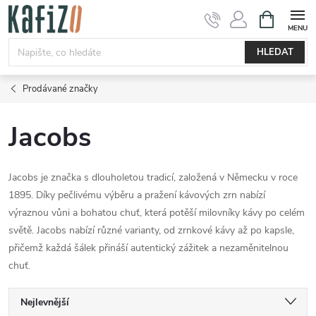
Přejít
NÁKUPNÍ
KOŠÍK
na
obsah
HLEDAT
Prodávané značky
Jacobs
Jacobs je značka s dlouholetou tradicí, založená v Německu v roce
1895. Díky pečlivému výběru a pražení kávových zrn nabízí
výraznou vůni a bohatou chuť, která potěší milovníky kávy po celém
světě. Jacobs nabízí různé varianty, od zrnkové kávy až po kapsle,
přičemž každá šálek přináší autentický zážitek a nezaměnitelnou
chuť.
Ř
Nejlevnější