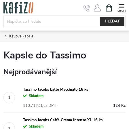
Přejít
NÁKUPNÍ
KOŠÍK
na
obsah
HLEDAT
Kávové kapsle
Kapsle do Tassimo
Nejprodávanější
Tassimo Jacobs Latte Macchiato 16 ks
Skladem
110,71 Kč bez DPH
124 Kč
Tassimo Jacobs Caffé Crema Intenso XL 16 ks
Skladem