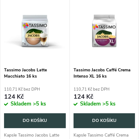
V
Nejdražší
z
ý
Abecedně
e
p
n
i
í
s
p
Tassimo Jacobs Latte
Tassimo Jacobs Caffé Crema
Macchiato 16 ks
Intenso XL 16 ks
p
r
110,71 Kč bez DPH
110,71 Kč bez DPH
r
124 Kč
124 Kč
o
Skladem
>5 ks
Skladem
>5 ks
o
d
DO KOŠÍKU
DO KOŠÍKU
d
u
Kapsle Tassimo Jacobs Latte
Kapsle Tassimo Caffé Crema