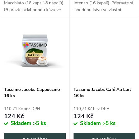
u
Macchiato (16 kapslí-8 nápojů).
Intenso (16 kapslí). Připravte si
k
Připravte si lahodnou kávu ve
lahodnou kávu ve vlastní
k
vlastní domácnosti.
domácnosti.
t
t
ů
ů
Tassimo Jacobs Cappuccino
Tassimo Jacobs Café Au Lait
16 ks
16 ks
110,71 Kč bez DPH
110,71 Kč bez DPH
124 Kč
124 Kč
Skladem
>5 ks
Skladem
>5 ks