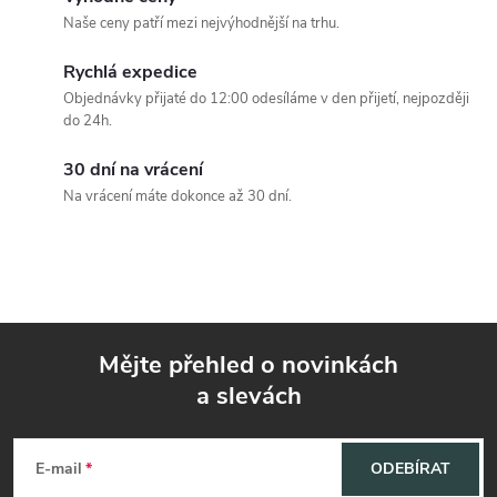
í
v
Naše ceny patří mezi nejvýhodnější na trhu.
á
p
Rychlá expedice
n
Objednávky přijaté do 12:00 odesíláme v den přijetí, nejpozději
r
í
do 24h.
v
30 dní na vrácení
k
Na vrácení máte dokonce až 30 dní.
y
v
ý
Mějte přehled o novinkách
p
a slevách
Z
i
á
s
E-mail
ODEBÍRAT