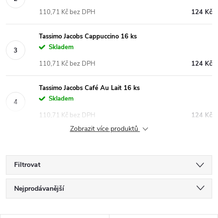
110,71 Kč bez DPH
124 Kč
Tassimo Jacobs Cappuccino 16 ks
Skladem
110,71 Kč bez DPH
124 Kč
Tassimo Jacobs Café Au Lait 16 ks
Skladem
110,71 Kč bez DPH
124 Kč
Zobrazit více produktů
Filtrovat
Ř
Nejprodávanější
a
Nejlevnější