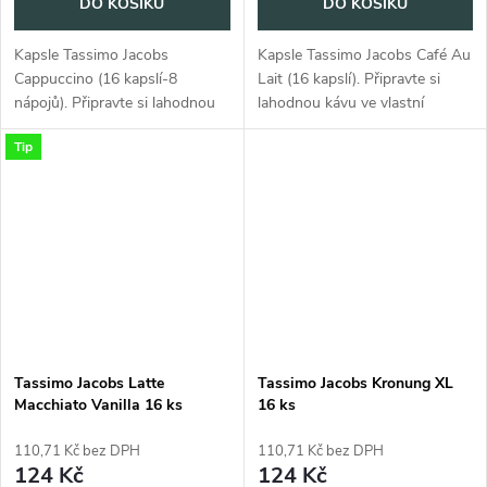
DO KOŠÍKU
DO KOŠÍKU
Kapsle Tassimo Jacobs
Kapsle Tassimo Jacobs Café Au
Cappuccino (16 kapslí-8
Lait (16 kapslí). Připravte si
nápojů). Připravte si lahodnou
lahodnou kávu ve vlastní
kávu ve vlastní domácnosti.
domácnosti.
Tip
Tassimo Jacobs Latte
Tassimo Jacobs Kronung XL
Macchiato Vanilla 16 ks
16 ks
110,71 Kč bez DPH
110,71 Kč bez DPH
124 Kč
124 Kč