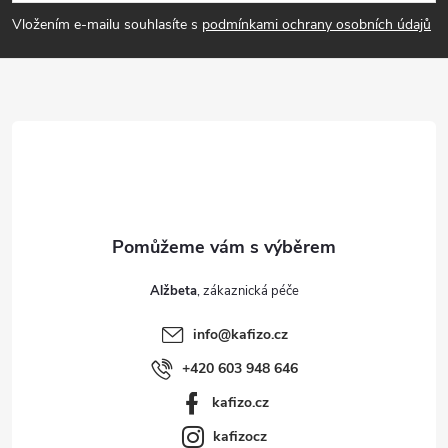
u
p
Vložením e-mailu souhlasíte s
podmínkami ochrany osobních údajů
a
t
í
Alžbeta
info
@
kafizo.cz
+420 603 948 646
kafizo.cz
kafizocz