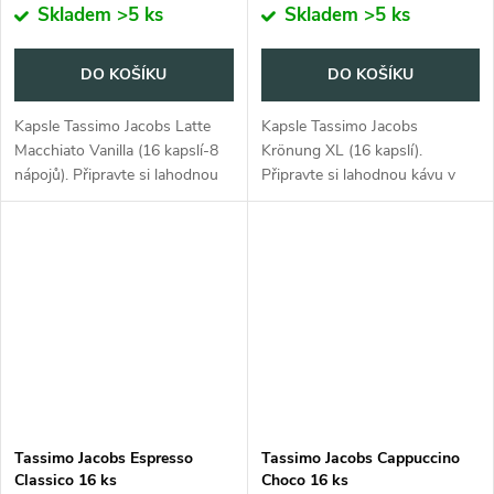
Skladem
>5 ks
Skladem
>5 ks
DO KOŠÍKU
DO KOŠÍKU
Kapsle Tassimo Jacobs Latte
Kapsle Tassimo Jacobs
Macchiato Vanilla (16 kapslí-8
Krönung XL (16 kapslí).
nápojů). Připravte si lahodnou
Připravte si lahodnou kávu v
kávu ve vlastní domácnosti.
pohodlí svého domova.
Tassimo Jacobs Espresso
Tassimo Jacobs Cappuccino
Classico 16 ks
Choco 16 ks