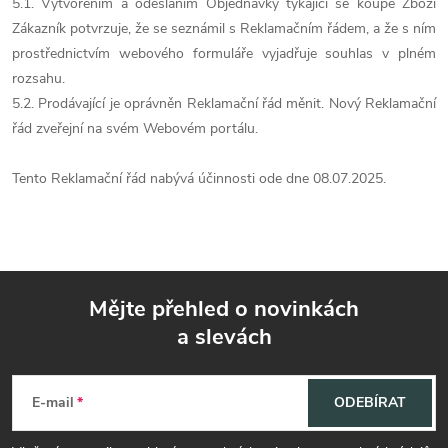
5.1. Vytvořením a odesláním Objednávky týkající se koupě Zboží
Zákazník potvrzuje, že se seznámil s Reklamačním řádem, a že s ním
prostřednictvím webového formuláře vyjadřuje souhlas v plném
rozsahu.
5.2. Prodávající je oprávněn Reklamační řád měnit. Nový Reklamační
řád zveřejní na svém Webovém portálu.
Tento Reklamační řád nabývá účinnosti ode dne 08.07.2025.
Mějte přehled o novinkách
a slevách
Z
á
E-mail
ODEBÍRAT