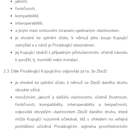
jakosti,
funkčnosti,
kompatibilitě,
interoperabilitě,
a jiným mezi smluvními stranami ujednaným vlastnostem,
je vhodné ke splnění účelu, k němuž jeho koupi Kupující
zamýšlel a s nímž je Prodávající obeznámen,
jej Kupující obdrží s případným příslušenstvím, včetně návodu
k použití, tj. montáži nebo instalaci.
2.3. Dále Prodávající Kupujícímu odpovídá za to, že Zboží:
je vhodné ke splnění účelu, k němuž se Zboží daného druhu
obvykle užívá,
množstvím, jakostí a dalšími vlastnostmi, včetně životnosti,
funkčnosti, kompatibility, interoperability a bezpečnosti,
odpovídá obvyklým vlastnostem Zboží daného druhu, které
může Kupující rozumně očekávat, též s ohledem na veřejná
prohlášení učiněná Prodávajícím, zejména prostřednictvím