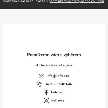
p
Vložením e-mailu souhlasíte s
podmínkami ochrany osobních údajů
a
t
í
Alžbeta
info
@
kafizo.cz
+420 603 948 646
kafizo.cz
kafizocz