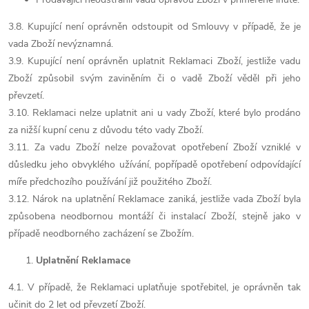
3.8. Kupující není oprávněn odstoupit od Smlouvy v případě, že je
vada Zboží nevýznamná.
3.9. Kupující není oprávněn uplatnit Reklamaci Zboží, jestliže vadu
Zboží způsobil svým zaviněním či o vadě Zboží věděl při jeho
převzetí.
3.10. Reklamaci nelze uplatnit ani u vady Zboží, které bylo prodáno
za nižší kupní cenu z důvodu této vady Zboží.
3.11. Za vadu Zboží nelze považovat opotřebení Zboží vzniklé v
důsledku jeho obvyklého užívání, popřípadě opotřebení odpovídající
míře předchozího používání již použitého Zboží.
3.12. Nárok na uplatnění Reklamace zaniká, jestliže vada Zboží byla
způsobena neodbornou montáží či instalací Zboží, stejně jako v
případě neodborného zacházení se Zbožím.
Uplatnění Reklamace
4.1. V případě, že Reklamaci uplatňuje spotřebitel, je oprávněn tak
učinit do 2 let od převzetí Zboží.