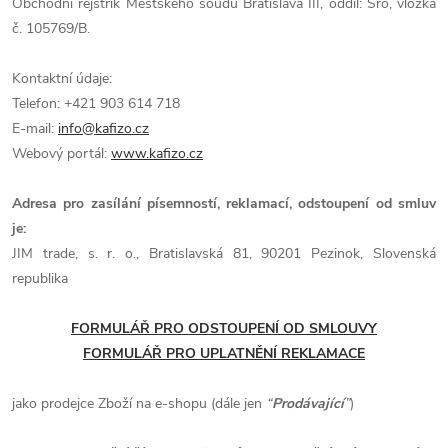
Obchodní rejstřík Městského soudu Bratislava III, oddíl: Sro, vložka
č. 105769/B.
Kontaktní údaje:
Telefon: +421 903 614 718
E-mail:
info@kafizo.cz
Webový portál:
www.kafizo.cz
Adresa pro zasílání písemností, reklamací, odstoupení od smluv
je:
JIM trade, s. r. o., Bratislavská 81, 90201 Pezinok, Slovenská
republika
FORMULÁŘ PRO ODSTOUPENÍ OD SMLOUVY
FORMULÁŘ PRO UPLATNĚNÍ REKLAMACE
jako prodejce Zboží na e-shopu (dále jen
“
Prodávající
”
)