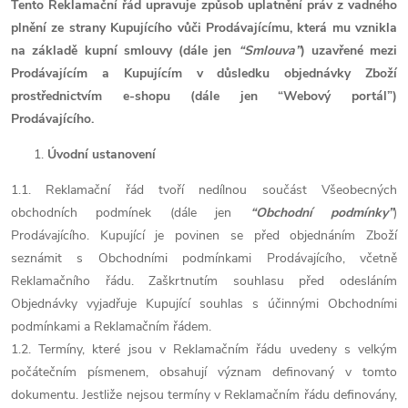
Tento Reklamační řád upravuje způsob uplatnění práv z vadného
plnění ze strany Kupujícího vůči Prodávajícímu, která mu vznikla
na základě kupní smlouvy (dále jen
“Smlouva”
) uzavřené mezi
Prodávajícím a Kupujícím v důsledku objednávky Zboží
prostřednictvím e-shopu (dále jen “Webový portál”)
Prodávajícího.
Úvodní ustanovení
1.1. Reklamační řád tvoří nedílnou součást Všeobecných
obchodních podmínek (dále jen
“Obchodní podmínky”
)
Prodávajícího. Kupující je povinen se před objednáním Zboží
seznámit s Obchodními podmínkami Prodávajícího, včetně
Reklamačního řádu. Zaškrtnutím souhlasu před odesláním
Objednávky vyjadřuje Kupující souhlas s účinnými Obchodními
podmínkami a Reklamačním řádem.
1.2. Termíny, které jsou v Reklamačním řádu uvedeny s velkým
počátečním písmenem, obsahují význam definovaný v tomto
dokumentu. Jestliže nejsou termíny v Reklamačním řádu definovány,