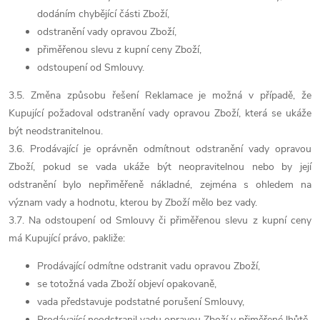
dodáním chybějící části Zboží,
odstranění vady opravou Zboží,
přiměřenou slevu z kupní ceny Zboží,
odstoupení od Smlouvy.
3.5. Změna způsobu řešení Reklamace je možná v případě, že
Kupující požadoval odstranění vady opravou Zboží, která se ukáže
být neodstranitelnou.
3.6. Prodávající je oprávněn odmítnout odstranění vady opravou
Zboží, pokud se vada ukáže být neopravitelnou nebo by její
odstranění bylo nepřiměřeně nákladné, zejména s ohledem na
význam vady a hodnotu, kterou by Zboží mělo bez vady.
3.7. Na odstoupení od Smlouvy či přiměřenou slevu z kupní ceny
má Kupující právo, pakliže:
Prodávající odmítne odstranit vadu opravou Zboží,
se totožná vada Zboží objeví opakovaně,
vada představuje podstatné porušení Smlouvy,
Prodávající neodstranil vadu opravou Zboží v přiměřené lhůtě.