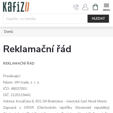
Přejít
NÁKUPNÍ
KOŠÍK
na
obsah
HLEDAT
Domů
Reklamační řád
REKLAMAČNÍ ŘÁD
Prodávající:
Název: JIM trade, s. r. o.
IČO: 48037001
DIČ: 2120119441
Adresa: Kováčska 6, 831 04 Bratislava - mestská časť Nové Mesto
Zapsaná v ORSR (Obchodním rejstříku Slovenské republiky):