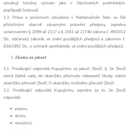
obsahují totožný význam jako v Obchodních podmínkách,
popřípadě Smlouvě.
1.3. Práva a povinnosti obsažená v Reklamačním řádu se řídí
příslušnými obecně závaznými právními předpisy, zejména
ustanoveními § 2099 až 2117 a § 2161 až 2174b zákona č. 89/2012
Sb., občanský zákoník, ve znění pozdějších předpisů a zákonem č.
634/1992 Sb., o ochraně spotřebitele, ve znění pozdějších předpisů.
Záruka za jakost
2.1. Prodávající odpovídá Kupujícímu za jakost Zboží, tj. že Zboží
nemá žádné vady, do okamžiku přechodu nebezpečí škody, neboli
okamžiku převzetí Zboží, či okamžiku možného převzetí Zboží.
2.2. Prodávající odpovídá Kupujícímu zejména za to, že Zboží
odpovídá:
popisu,
druhu,
množství,