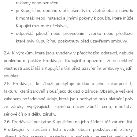
reklamy nebo označení,
je Kupujícímu dodáno s příslušenstvím, včetně obalu, návodu
k montáži nebo instalaci a jinými pokyny k použití, které může
Kupující rozumně očekávat,
odpovídá jakostí nebo provedením vzorku nebo předloze,
které byly Kupujícímu poskytnuty před uzavřením smlouvy.
2.4. K výrokům, které jsou uvedeny v předchozím odstavci, nebude
přihlédnuto, pakliže Prodávající Kupujícího upozornil, že se některé
vlastnosti Zboží liší a Kupující s tím před uzavřením Smlouvy vyjádřil
souhlas.
2.5. Prodávající ke Zboží poskytuje doklad o jeho zakoupení, tj.
fakturu, která zároveň slouží jako doklad o záruce. Obsahuje veškeré
zákonem požadované údaje, které jsou nezbytné pro uplatnění práv
ze záruky vyplývajících, zejména název Zboží, cenu, množství,
sériové číslo a délku záruky.
2.6. Prodávající poskytne Kupujícímu na jeho žádost též záruční list.
Prodávající v záručním listu uvede obsah poskytované záruky,