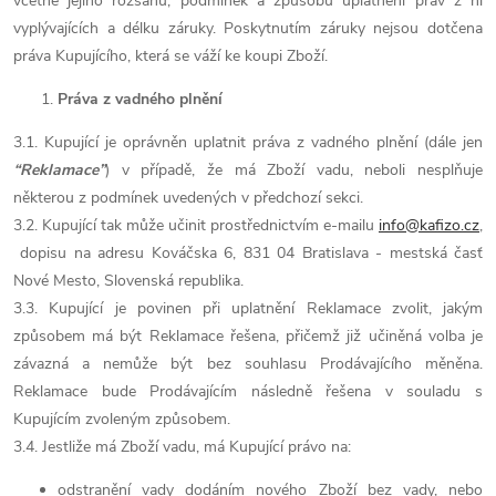
včetně jejího rozsahu, podmínek a způsobu uplatnění práv z ní
vyplývajících a délku záruky. Poskytnutím záruky nejsou dotčena
práva Kupujícího, která se váží ke koupi Zboží.
Práva z vadného plnění
3.1. Kupující je oprávněn uplatnit práva z vadného plnění (dále jen
“Reklamace”
) v případě, že má Zboží vadu, neboli nesplňuje
některou z podmínek uvedených v předchozí sekci.
3.2. Kupující tak může učinit prostřednictvím e-mailu
info@kafizo.cz
,
dopisu na adresu Kováčska 6, 831 04 Bratislava - mestská časť
Nové Mesto, Slovenská republika.
3.3. Kupující je povinen při uplatnění Reklamace zvolit, jakým
způsobem má být Reklamace řešena, přičemž již učiněná volba je
závazná a nemůže být bez souhlasu Prodávajícího měněna.
Reklamace bude Prodávajícím následně řešena v souladu s
Kupujícím zvoleným způsobem.
3.4. Jestliže má Zboží vadu, má Kupující právo na:
odstranění vady dodáním nového Zboží bez vady, nebo