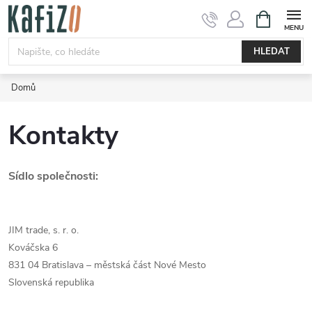
Přejít
NÁKUPNÍ
KOŠÍK
na
obsah
HLEDAT
Domů
Kontakty
Sídlo společnosti:
JIM trade, s. r. o.
Kováčska 6
831 04 Bratislava – městská část Nové Mesto
Slovenská republika