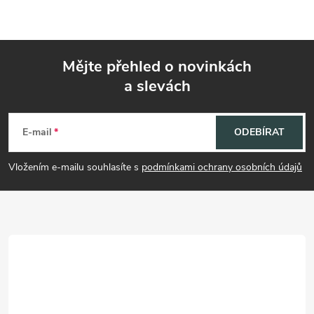
Mějte přehled o novinkách
a slevách
Z
á
E-mail
ODEBÍRAT
p
Vložením e-mailu souhlasíte s
podmínkami ochrany osobních údajů
a
t
í