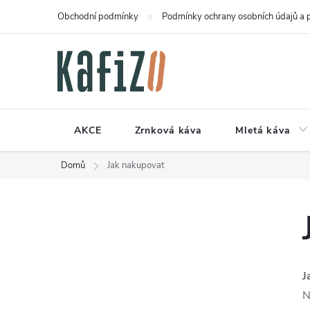
Přejít
Obchodní podmínky
Podmínky ochrany osobních údajů a 
na
obsah
AKCE
Zrnková káva
Mletá káva
Domů
Jak nakupovat
P
o
J
s
N