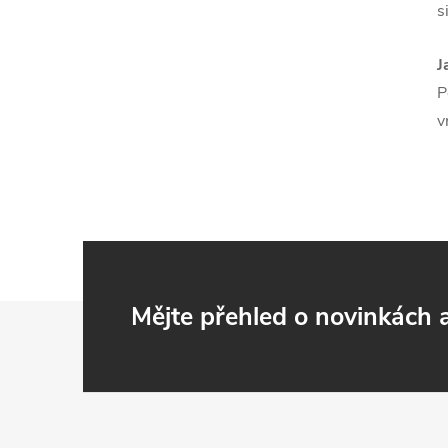
s
J
P
v
Z
Mějte přehled o novinkách
á
p