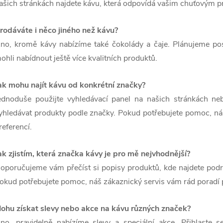
ašich stránkách najdete kávu, která odpovídá vašim chuťovým 
rodáváte i něco jiného než kávu?
no, kromě kávy nabízíme také čokolády a čaje. Plánujeme po
ohli nabídnout ještě více kvalitních produktů.
ak mohu najít kávu od konkrétní značky?
ednoduše použijte vyhledávací panel na našich stránkách ne
yhledávat produkty podle značky. Pokud potřebujete pomoc, ná
referencí.
ak zjistím, která značka kávy je pro mě nejvhodnější?
oporučujeme vám přečíst si popisy produktů, kde najdete podr
okud potřebujete pomoc, náš zákaznický servis vám rád poradí p
ohu získat slevy nebo akce na kávu různých značek?
no, pravidelně nabízíme slevy a speciální akce. Přihlaste s