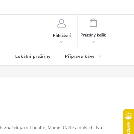
akty
Moje objednávka
NÁKUPNÍ
KOŠÍK
Prázdný košík
Přihlášení
Lokální pražírny
Příprava kávy
Pochuti
 značek jako Lucaffé, Mamis Caffé a dalších. Na