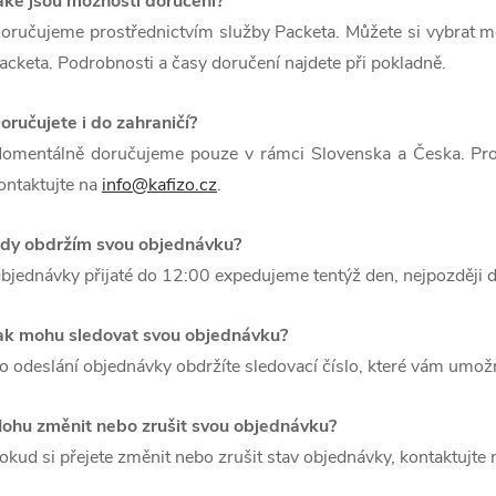
aké jsou možnosti doručení?
oručujeme prostřednictvím služby Packeta. Můžete si vybrat 
acketa. Podrobnosti a časy doručení najdete při pokladně.
oručujete i do zahraničí?
omentálně doručujeme pouze v rámci Slovenska a Česka. Pro
ontaktujte na
info@kafizo.cz
.
dy obdržím svou objednávku?
bjednávky přijaté do 12:00 expedujeme tentýž den, nejpozději 
ak mohu sledovat svou objednávku?
o odeslání objednávky obdržíte sledovací číslo, které vám umožn
ohu změnit nebo zrušit svou objednávku?
okud si přejete změnit nebo zrušit stav objednávky, kontaktujte 