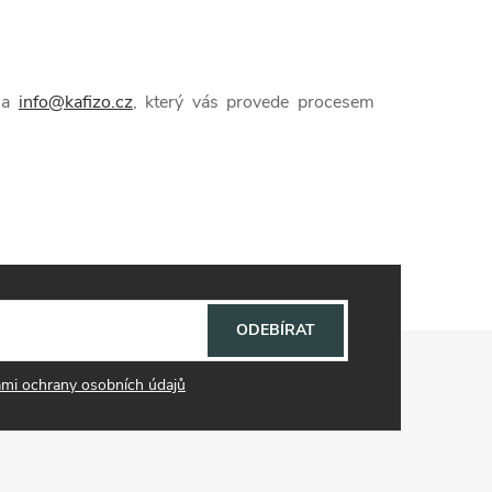
 na
info@kafizo.cz
, který vás provede procesem
ODEBÍRAT
mi ochrany osobních údajů