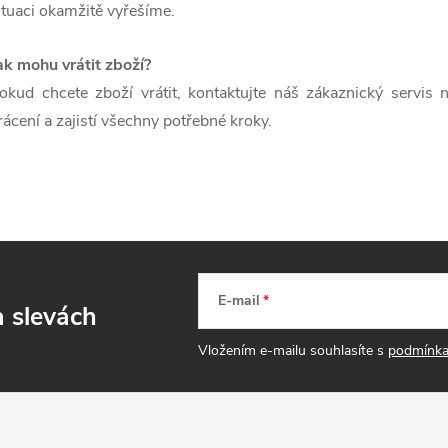
ituaci okamžitě vyřešíme.
ak mohu vrátit zboží?
okud chcete zboží vrátit, kontaktujte náš zákaznický servis
rácení a zajistí všechny potřebné kroky.
E-mail
a slevách
Vložením e-mailu souhlasíte s
podmínka