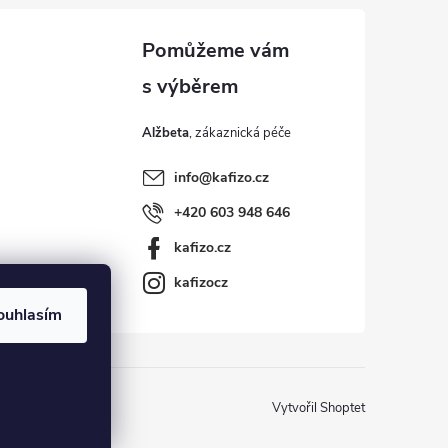
Alžbeta
info
@
kafizo.cz
+420 603 948 646
kafizo.cz
kafizocz
ouhlasím
Vytvořil Shoptet