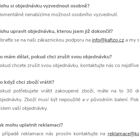
ohu si objednávku vyzvednout osobně?
omentálně nenabízíme možnost osobního vyzvednutí.
ohu upravit objednávku, kterou jsem již dokončil?
braťte se na naši zákaznickou podporu na
info@kafizo.cz
a my s
o mám dělat, pokud chci zrušit svou objednávku?
okud chcete zrušit svou objednávku, kontaktujte nás co nejdřív
o když chci zboží vrátit?
okud potřebujete vrátit zakoupené zboží, máte na to 30 den
bjednávky. Zboží musí být nepoužité a v původním balení. Poku
íslem vaší objednávky.
ak mohu uplatnit reklamaci?
 případě reklamace nás prosím kontaktujte na
reklamace@ka