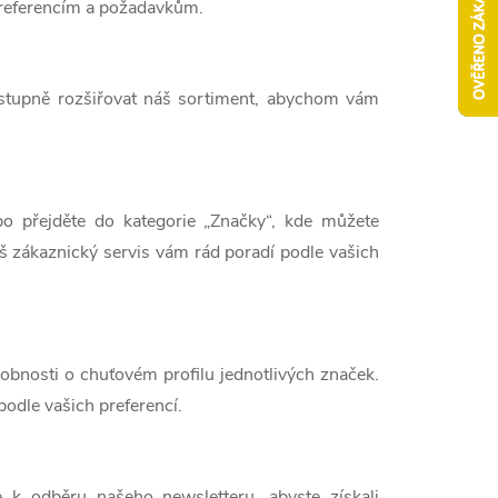
preferencím a požadavkům.
stupně rozšiřovat náš sortiment, abychom vám
bo přejděte do kategorie „Značky“, kde můžete
š zákaznický servis vám rád poradí podle vašich
obnosti o chuťovém profilu jednotlivých značek.
odle vašich preferencí.
e k odběru našeho newsletteru, abyste získali