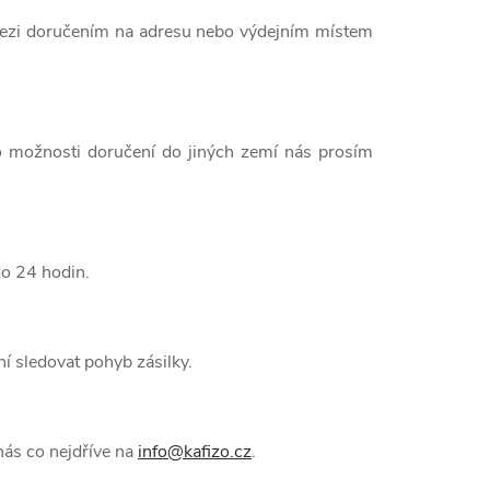
mezi doručením na adresu nebo výdejním místem
 možnosti doručení do jiných zemí nás prosím
do 24 hodin.
í sledovat pohyb zásilky.
nás co nejdříve na
info@kafizo.cz
.