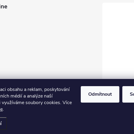
ine
zaci obsahu a reklam, poskytování
Odmítnout
S
lních médií a analýze naší
i využíváme soubory cookies. Více
de
.
astavení cookies
í