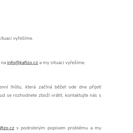
ituaci vyřešíme.
e na
info@kafizo.cz
a my situaci vyřešíme.
ní lhůtu, která začíná běžet ode dne přijetí
d se rozhodnete zboží vrátit, kontaktujte nás s
fizo.cz
s podrobným popisem problému a my