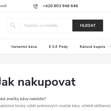
+420 603 948 646
používání souborů cookies
Reklamační řád
Jak nakupovat
Kont
HLEDAT
Instantní káva
E.S.E Pody
Kávové kapsle
Jak nakupovat
aké značky kávy nabízíte?
abízíme široký výběr prémiových značek kávy, včetně oblíbených