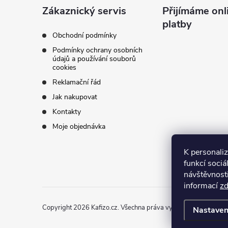
a
Zákaznický servis
Přijímáme onl
platby
t
Obchodní podmínky
Podmínky ochrany osobních
í
údajů a používání souborů
cookies
Reklamační řád
Jak nakupovat
Kontakty
Moje objednávka
K personali
funkcí sociá
návštěvnost
informací
z
Copyright 2026
Kafizo.cz
. Všechna práva vyhrazena.
Upravit n
Nastaven