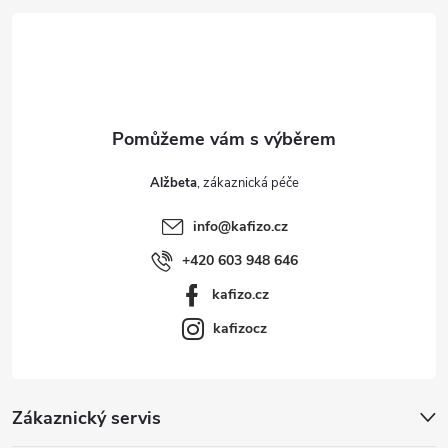
s
t
u
í
Alžbeta
info
@
kafizo.cz
+420 603 948 646
kafizo.cz
kafizocz
Zákaznický servis