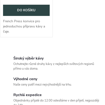
o
d
DO KOŠÍKU
d
u
French Press konvice pro
u
jednoduchou přípravu kávy a
k
čaje.
k
t
t
O
ů
v
Široký výběr kávy
ů
Ochutnejte různé druhy kávy z nejlepších světových regionů
l
přímo u vás doma.
á
Výhodné ceny
Naše ceny patří mezi nejvýhodnější na trhu.
d
Rychlá expedice
a
Objednávky přijaté do 12:00 odesíláme v den přijetí, nejpozději