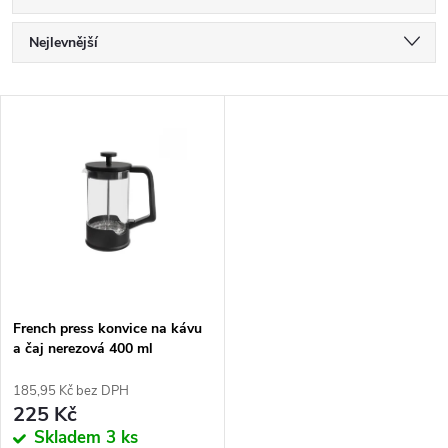
Ř
Nejlevnější
a
Nejdražší
V
Nejprodávanější
z
ý
Abecedně
e
p
n
i
í
s
p
French press konvice na kávu
a čaj nerezová 400 ml
p
r
185,95 Kč bez DPH
r
225 Kč
o
Skladem
3 ks