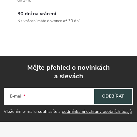
c
do 24h.
í
30 dní na vrácení
Na vrácení máte dokonce až 30 dní.
p
r
v
k
Mějte přehled o novinkách
y
a slevách
Z
v
á
E-mail
ODEBÍRAT
ý
p
p
Vložením e-mailu souhlasíte s
podmínkami ochrany osobních údajů
i
a