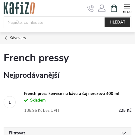
Přejít
NÁKUPNÍ
KOŠÍK
na
obsah
HLEDAT
Kávovary
French pressy
Nejprodávanější
French press konvice na kávu a čaj nerezová 400 ml
Skladem
185,95 Kč bez DPH
225 Kč
Filtrovat