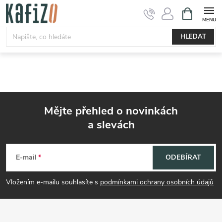
Přejít
NÁKUPNÍ
KOŠÍK
na
obsah
HLEDAT
Mějte přehled o novinkách
a slevách
Z
á
E-mail
ODEBÍRAT
p
Vložením e-mailu souhlasíte s
podmínkami ochrany osobních údajů
a