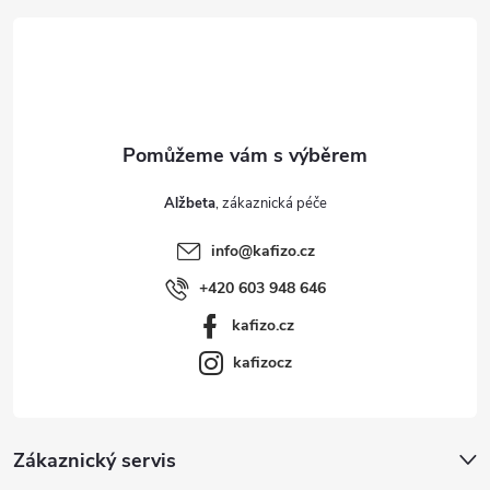
t
í
Alžbeta
info
@
kafizo.cz
+420 603 948 646
kafizo.cz
kafizocz
Zákaznický servis