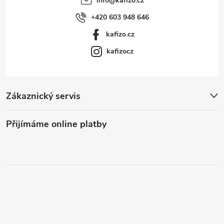
info
@
kafizo.cz
+420 603 948 646
kafizo.cz
kafizocz
Zákaznický servis
Přijímáme online platby