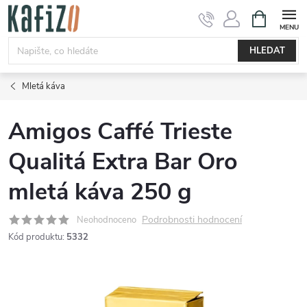
Přejít
NÁKUPNÍ
KOŠÍK
na
obsah
HLEDAT
Mletá káva
Amigos Caffé Trieste
Qualitá Extra Bar Oro
mletá káva 250 g
Podrobnosti hodnocení
Neohodnoceno
Kód produktu:
5332