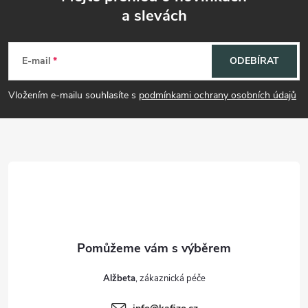
a slevách
Z
á
E-mail
ODEBÍRAT
p
Vložením e-mailu souhlasíte s
podmínkami ochrany osobních údajů
a
t
í
Alžbeta