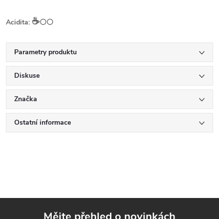
☕️
Acidita:
⚪⚪
Parametry produktu
Diskuse
Značka
Ostatní informace
Mějte přehled o novinkách