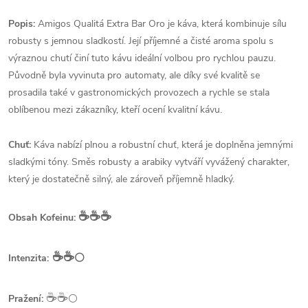
Popis:
Amigos Qualitá Extra Bar Oro je káva, která kombinuje sílu
robusty s jemnou sladkostí. Její příjemné a čisté aroma spolu s
výraznou chutí činí tuto kávu ideální volbou pro rychlou pauzu.
Původně byla vyvinuta pro automaty, ale díky své kvalitě se
prosadila také v gastronomických provozech a rychle se stala
oblíbenou mezi zákazníky, kteří ocení kvalitní kávu.
Chuť:
Káva nabízí plnou a robustní chuť, která je doplněna jemnými
sladkými tóny. Směs robusty a arabiky vytváří vyvážený charakter,
který je dostatečně silný, ale zároveň příjemně hladký.
☕️☕️☕️
Obsah Kofeinu:
☕️☕️
⚪
Intenzita:
☕️☕️
Pražení:
⚪