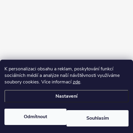
K personalizaci obsahu a reklam, poskytování funkcí
sociálních médií a analýze naší návštěvnosti využíváme
soubory cookies. Více informací
zde
.
Nastavení
Copyright 2026
Kafizo.cz
. Všechna práva vyhrazena.
Upravit nastavení
cookies
Odmítnout
Souhlasím
Vytvořil Shoptet