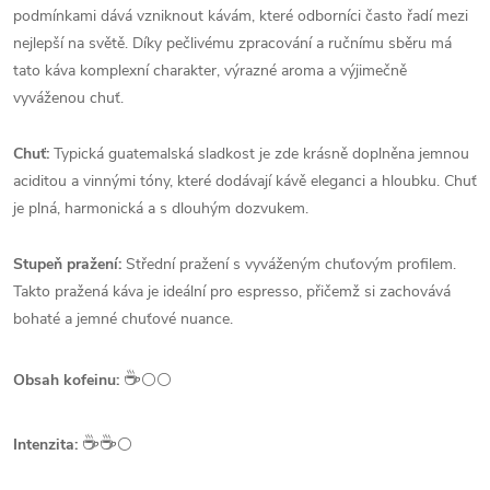
podmínkami dává vzniknout kávám, které odborníci často řadí mezi
nejlepší na světě. Díky pečlivému zpracování a ručnímu sběru má
tato káva komplexní charakter, výrazné aroma a výjimečně
vyváženou chuť.
Chuť:
Typická guatemalská sladkost je zde krásně doplněna jemnou
aciditou a vinnými tóny, které dodávají kávě eleganci a hloubku. Chuť
je plná, harmonická a s dlouhým dozvukem.
Stupeň pražení:
Střední pražení s vyváženým chuťovým profilem.
Takto pražená káva je ideální pro espresso, přičemž si zachovává
bohaté a jemné chuťové nuance.
☕️
Obsah kofeinu:
⚪⚪
☕️☕️
Intenzita:
⚪