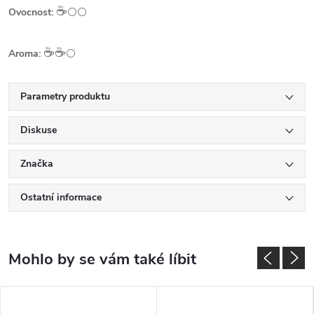
☕️
Ovocnost:
⚪⚪
☕️☕️
Aroma:
⚪
Parametry produktu
Diskuse
Značka
Ostatní informace