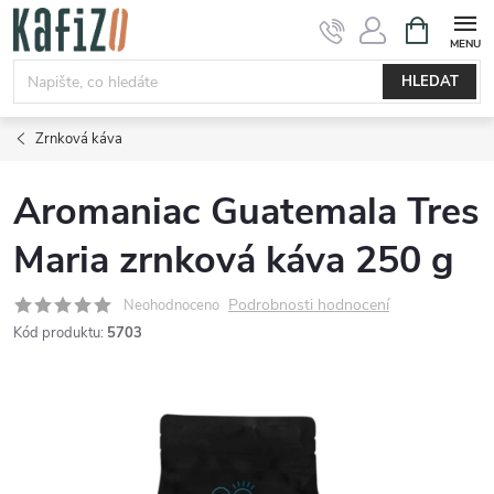
Přejít
NÁKUPNÍ
KOŠÍK
na
obsah
HLEDAT
Zrnková káva
Aromaniac Guatemala Tres
Maria zrnková káva 250 g
Podrobnosti hodnocení
Neohodnoceno
Kód produktu:
5703