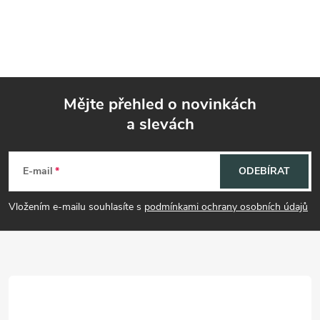
Mějte přehled o novinkách
a slevách
Z
á
E-mail
ODEBÍRAT
p
Vložením e-mailu souhlasíte s
podmínkami ochrany osobních údajů
a
t
í