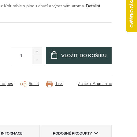
 Kolumbie s plnou chutí a výrazným aroma.
Detailní
VLOŽIT DO KOŠÍKU
dací pes
Sdílet
Tisk
Značka:
Aromaniac
Í INFORMACE
PODOBNÉ PRODUKTY