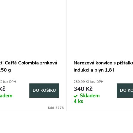
tti Caffé Colombia zrnková
Nerezová konvice s píšťalk
250 g
indukci a plyn 1,8 l
Kč bez DPH
280,99 Kč bez DPH
Kč
340 Kč
DO KOŠÍKU
DO KO
ladem
Skladem
4 ks
Kód:
5773