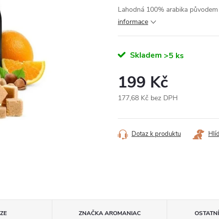
Lahodná 100% arabika původem z
informace
Skladem
>5 ks
199 Kč
177,68 Kč bez DPH
Měrná
cena:
Dotaz k produktu
Hlí
ZE
ZNAČKA
AROMANIAC
OSTATN