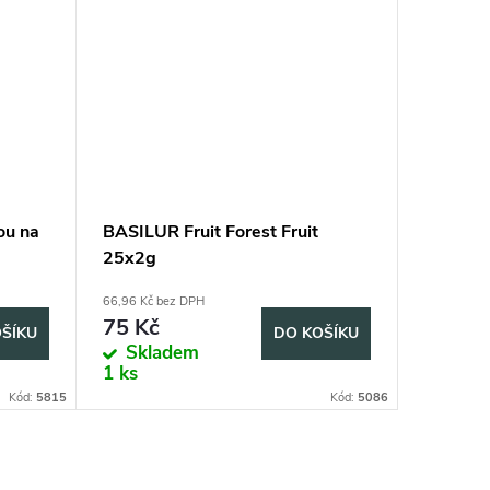
ou na
BASILUR Fruit Forest Fruit
25x2g
66,96 Kč bez DPH
75 Kč
ŠÍKU
DO KOŠÍKU
Skladem
1 ks
Kód:
5815
Kód:
5086