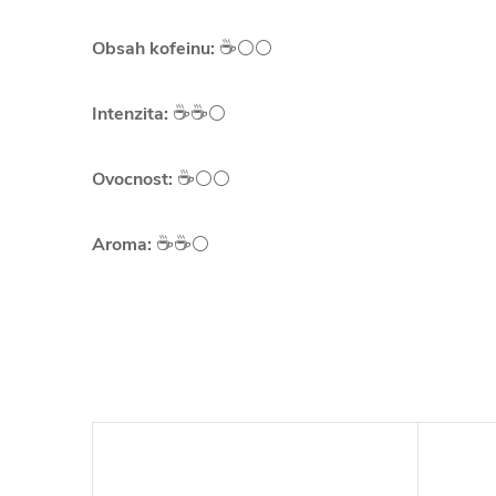
☕️
Obsah kofeinu:
⚪⚪
☕️☕️
Intenzita:
⚪
☕️
Ovocnost:
⚪⚪
☕️☕️
Aroma:
⚪