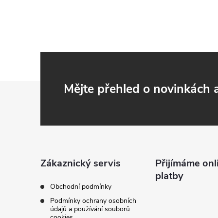
Z
Mějte přehled o novinkách
á
p
a
Zákaznický servis
Přijímáme onl
platby
t
Obchodní podmínky
Podmínky ochrany osobních
í
údajů a používání souborů
cookies