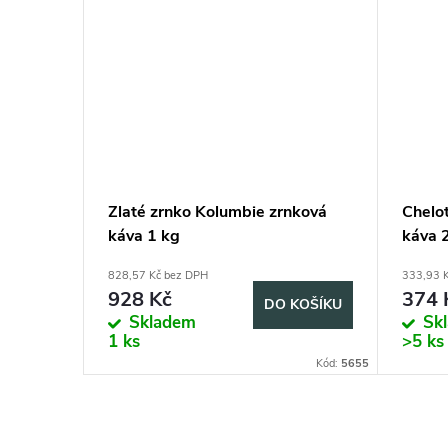
Zlaté zrnko Kolumbie zrnková
Chelo
káva 1 kg
káva 
828,57 Kč bez DPH
333,93 
928 Kč
374 
DO KOŠÍKU
Skladem
Sk
1 ks
>5 ks
Kód:
5655