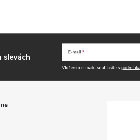
E-mail
a slevách
Vložením e-mailu souhlasíte s
podmínka
ine