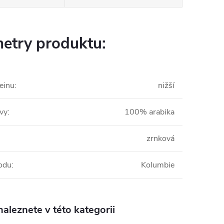
etry produktu:
einu
:
nižší
ávy
:
100% arabika
zrnková
odu
:
Kolumbie
aleznete v této kategorii