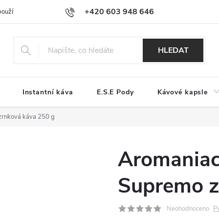
+420 603 948 646
používání souborů cookies
Reklamační řád
Jak nakupovat
Kont
HLEDAT
Instantní káva
E.S.E Pody
Kávové kapsle
zrnková káva 250 g
Aromaniac
Supremo z
P
Neohodnoceno