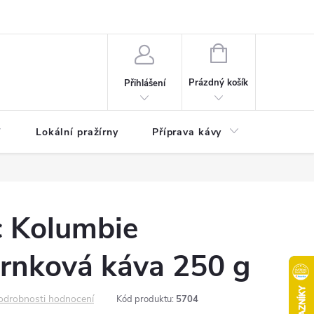
akty
Moje objednávka
NÁKUPNÍ
KOŠÍK
Prázdný košík
Přihlášení
Lokální pražírny
Příprava kávy
Pochuti
 Kolumbie
rnková káva 250 g
odrobnosti hodnocení
Kód produktu:
5704