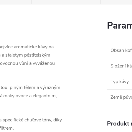
Param
nejvíce aromatické kávy na
Obsah kof
 a staletým pěstitelským
 ovocnou vůní a vyváženou
Složení k
Typ kávy
:
tou, plným tělem a výrazným
náznaky ovoce a elegantním,
Země pův
 specifické chuťové tóny, díky
Produkt n
iltrem.