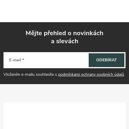
Mějte přehled o novinkách
a slevách
Z
á
E-mail
ODEBÍRAT
p
Vložením e-mailu souhlasíte s
podmínkami ochrany osobních údajů
a
t
í