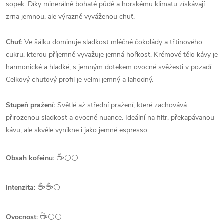
sopek. Díky minerálně bohaté půdě a horskému klimatu získávají
zrna jemnou, ale výrazně vyváženou chuť.
Chuť:
Ve šálku dominuje sladkost mléčné čokolády a třtinového
cukru, kterou příjemně vyvažuje jemná hořkost. Krémové tělo kávy je
harmonické a hladké, s jemným dotekem ovocné svěžesti v pozadí.
Celkový chuťový profil je velmi jemný a lahodný.
Stupeň pražení:
Světlé až střední pražení, které zachovává
přirozenou sladkost a ovocné nuance. Ideální na filtr, překapávanou
kávu, ale skvěle vynikne i jako jemné espresso.
☕️
Obsah kofeinu:
⚪⚪
☕️☕️
Intenzita:
⚪
☕️
Ovocnost:
⚪⚪