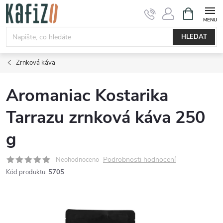
Přejít
NÁKUPNÍ
KOŠÍK
na
obsah
HLEDAT
Zrnková káva
Aromaniac Kostarika
Tarrazu zrnková káva 250
g
Podrobnosti hodnocení
Neohodnoceno
Kód produktu:
5705