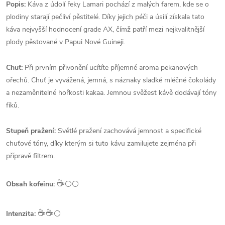
Popis:
Káva z údolí řeky Lamari pochází z malých farem, kde se o
plodiny starají pečliví pěstitelé. Díky jejich péči a úsilí získala tato
káva nejvyšší hodnocení grade AX, čímž patří mezi nejkvalitnější
plody pěstované v Papui Nové Guineji.
Chuť:
Při prvním přivonění ucítíte příjemné aroma pekanových
ořechů. Chuť je vyvážená, jemná, s náznaky sladké mléčné čokolády
a nezaměnitelné hořkosti kakaa. Jemnou svěžest kávě dodávají tóny
fíků.
Stupeň pražení:
Světlé pražení zachovává jemnost a specifické
chuťové tóny, díky kterým si tuto kávu zamilujete zejména při
přípravě filtrem.
☕️
Obsah kofeinu:
⚪⚪
☕️☕️
Intenzita:
⚪