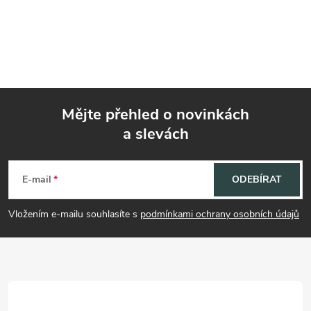
Mějte přehled o novinkách
a slevách
Z
á
E-mail
ODEBÍRAT
p
Vložením e-mailu souhlasíte s
podmínkami ochrany osobních údajů
a
t