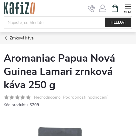
Přejít
NÁKUPNÍ
KOŠÍK
na
obsah
HLEDAT
Zrnková káva
Aromaniac Papua Nová
Guinea Lamari zrnková
káva 250 g
Podrobnosti hodnocení
Neohodnoceno
Kód produktu:
5709