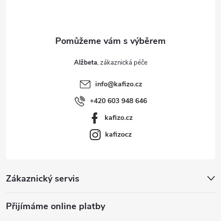
í
Alžbeta
info
@
kafizo.cz
+420 603 948 646
kafizo.cz
kafizocz
Zákaznický servis
Přijímáme online platby