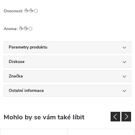
☕️☕️
Ovocnost:
⚪
☕️☕️
Aroma:
⚪
Parametry produktu
Diskuse
Značka
Ostatní informace