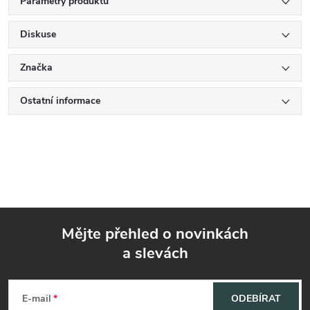
Parametry produktu
Diskuse
Značka
Ostatní informace
Mějte přehled o novinkách
a slevách
Z
á
E-mail
ODEBÍRAT