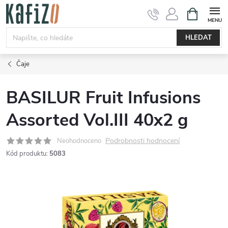
Přejít
NÁKUPNÍ
KOŠÍK
na
obsah
HLEDAT
Čaje
BASILUR Fruit Infusions
Assorted Vol.III 40x2 g
Podrobnosti hodnocení
Neohodnoceno
Kód produktu:
5083