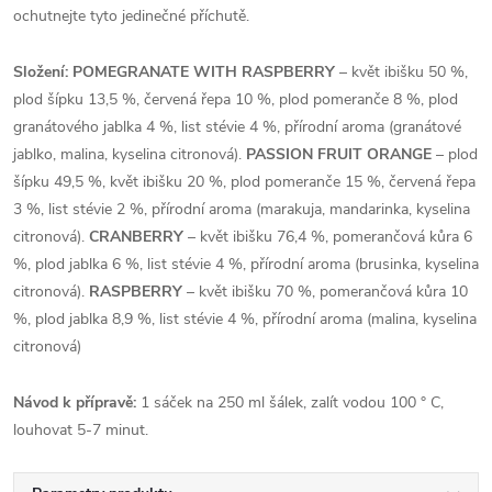
ochutnejte tyto jedinečné příchutě.
Složení: POMEGRANATE WITH RASPBERRY
– květ ibišku 50 %,
plod šípku 13,5 %, červená řepa 10 %, plod pomeranče 8 %, plod
granátového jablka 4 %, list stévie 4 %, přírodní aroma (granátové
jablko, malina, kyselina citronová).
PASSION FRUIT ORANGE
– plod
šípku 49,5 %, květ ibišku 20 %, plod pomeranče 15 %, červená řepa
3 %, list stévie 2 %, přírodní aroma (marakuja, mandarinka, kyselina
citronová).
CRANBERRY
– květ ibišku 76,4 %, pomerančová kůra 6
%, plod jablka 6 %, list stévie 4 %, přírodní aroma (brusinka, kyselina
citronová).
RASPBERRY
– květ ibišku 70 %, pomerančová kůra 10
%, plod jablka 8,9 %, list stévie 4 %, přírodní aroma (malina, kyselina
citronová)
Návod k přípravě:
1 sáček na 250 ml šálek, zalít vodou 100 ° C,
louhovat 5-7 minut.