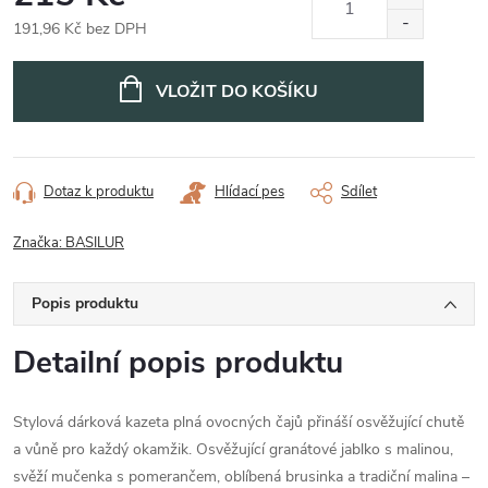
191,96 Kč bez DPH
Měrná
cena:
VLOŽIT DO KOŠÍKU
Dotaz k produktu
Hlídací pes
Sdílet
Značka:
BASILUR
Popis produktu
Detailní popis produktu
Stylová dárková kazeta plná ovocných čajů přináší osvěžující chutě
a vůně pro každý okamžik. Osvěžující granátové jablko s malinou,
svěží mučenka s pomerančem, oblíbená brusinka a tradiční malina –