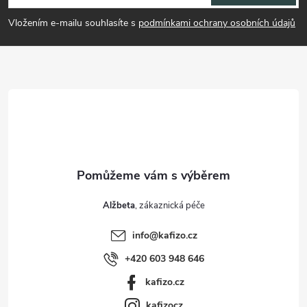
p
Vložením e-mailu souhlasíte s
podmínkami ochrany osobních údajů
a
t
í
Alžbeta
info
@
kafizo.cz
+420 603 948 646
kafizo.cz
kafizocz