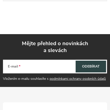
Mějte přehled o novinkách
a slevách
Z
á
E-mail
ODEBÍRAT
p
Vložením e-mailu souhlasíte s
podmínkami ochrany osobních údajů
a
t