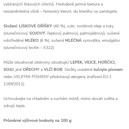
vybíraných lískových ořechů. Hedvábně jemná textura a
nezaměnitelná vůně – řemeslný klenot, do kterého se zamilujete.
Složení:
LÍSKOVÉ OŘÍŠKY
(40 %), cukr, rostlinné oleje a tuky
(slunečnicový,
SOJOVÝ
, řepkový, palmový, palmojádrový), sušené
odstředěné
MLÉKO
(6 %), sušená
MLÉČNÁ
syrovátka, emulgátor
(slunečnicový lecitin – E322).
Může obsahovat obiloviny obsahující
LEPEK, VEJCE, HOŘČICI,
SOJU
, jiné
OŘECHY
a
VLČÍ BOB
. Složky uvedené
tučným písmem
nebo VELKÝMI PÍSMENY představují alergeny (nařízení EU č.
1169/2011).
Uchovávejte na chladném a suchém místě, mimo dosah světla a
zdrojů tepla.
Průměrné výživové hodnoty na 100 g: