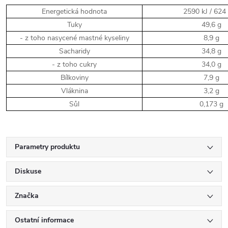
Energetická hodnota
2590 kJ / 624 
Tuky
49,6 g
- z toho nasycené mastné kyseliny
8,9 g
Sacharidy
34,8 g
- z toho cukry
34,0 g
Bílkoviny
7,9 g
Vláknina
3,2 g
Sůl
0,173 g
Parametry produktu
Diskuse
Značka
Ostatní informace