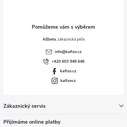
í
Alžbeta
info
@
kafizo.cz
+420 603 948 646
kafizo.cz
kafizocz
Zákaznický servis
Přijímáme online platby