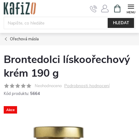
Přejít
NÁKUPNÍ
KOŠÍK
na
obsah
HLEDAT
Ořechová másla
Brontedolci lískoořechový
krém 190 g
Podrobnosti hodnocení
Neohodnoceno
Kód produktu:
5664
Akce