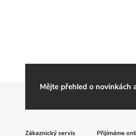
Z
Mějte přehled o novinkách
á
p
a
Zákaznický servis
Přijímáme onl