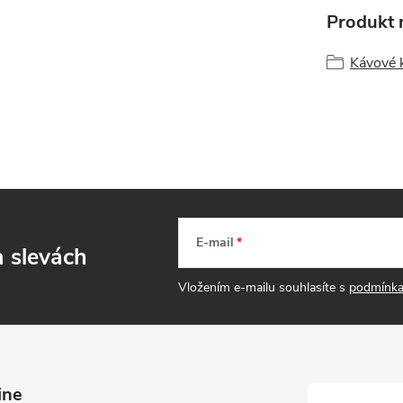
Produkt n
Kávové 
E-mail
a slevách
Vložením e-mailu souhlasíte s
podmínka
ine