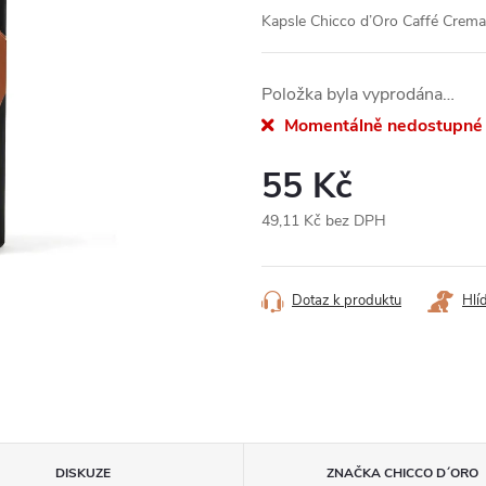
Kapsle Chicco d’Oro Caffé Crema
Položka byla vyprodána…
Momentálně nedostupné
55 Kč
49,11 Kč bez DPH
Měrná
cena:
Dotaz k produktu
Hlí
DISKUZE
ZNAČKA
CHICCO D´ORO