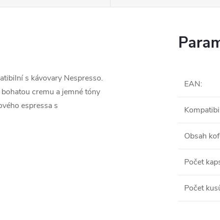
Param
tibilní s kávovary Nespresso.
EAN
:
, bohatou cremu a jemné tóny
mového espressa s
Kompatibil
Obsah kof
Počet kaps
Počet kus