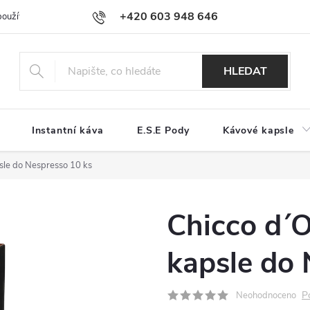
+420 603 948 646
používání souborů cookies
Reklamační řád
Jak nakupovat
Kont
HLEDAT
Instantní káva
E.S.E Pody
Kávové kapsle
sle do Nespresso 10 ks
Chicco d´
kapsle do 
P
Neohodnoceno