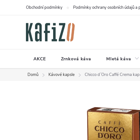
Přejít
Obchodní podmínky
Podmínky ochrany osobních údajů a 
na
obsah
AKCE
Zrnková káva
Mletá káva
Domů
Kávové kapsle
Chicco d´Oro Caffé Crema kap