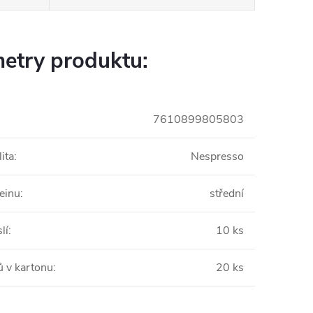
etry produktu:
7610899805803
ita
:
Nespresso
einu
:
střední
lí
:
10 ks
ů v kartonu
:
20 ks