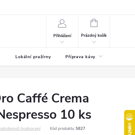
akty
Moje objednávka
NÁKUPNÍ
KOŠÍK
Prázdný košík
Přihlášení
Lokální pražírny
Příprava kávy
Pochuti
Oro Caffé Crema
Nespresso 10 ks
odrobnosti hodnocení
Kód produktu:
5827