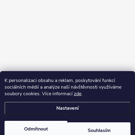
K personalizaci obsahu a reklam, poskytování funkcí
sociálních médií a analýze naší návštěvnosti využíváme
soubory cookies. Více informací
zde
.
Nastavení
Copyright 2026
Kafizo.cz
. Všechna práva vyhrazena.
Upravit nastavení
cookies
Odmítnout
Souhlasím
Vytvořil Shoptet