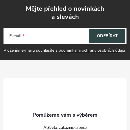
Mějte přehled o novinkách
a slevách
Z
á
E-mail
ODEBÍRAT
p
Vložením e-mailu souhlasíte s
podmínkami ochrany osobních údajů
a
t
í
Alžbeta