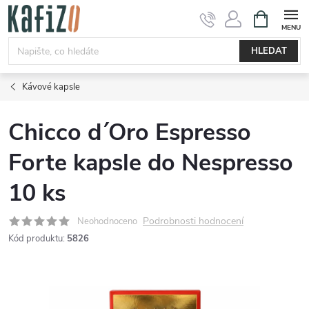
Přejít
NÁKUPNÍ
KOŠÍK
na
obsah
HLEDAT
Kávové kapsle
Chicco d´Oro Espresso
Forte kapsle do Nespresso
10 ks
Podrobnosti hodnocení
Neohodnoceno
Kód produktu:
5826