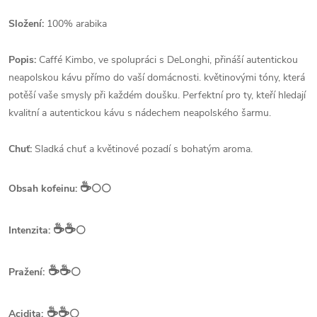
Složení:
100% arabika
Popis:
Caffé Kimbo, ve spolupráci s DeLonghi, přináší autentickou
neapolskou kávu přímo do vaší domácnosti. květinovými tóny, která
potěší vaše smysly při každém doušku. Perfektní pro ty, kteří hledají
kvalitní a autentickou kávu s nádechem neapolského šarmu.
Chuť:
Sladká chuť a květinové pozadí s bohatým aroma.
☕️
Obsah kofeinu:
⚪⚪
☕️☕️
Intenzita:
⚪
☕️☕️
Pražení:
⚪
☕️☕️
Acidita:
⚪