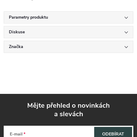
Parametry produktu
Diskuse
Značka
Mějte přehled o novinkách
a slevách
Z
á
E-mail
ODEBÍRAT