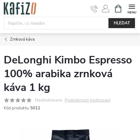
Přejít
NÁKUPNÍ
KOŠÍK
na
obsah
HLEDAT
Zrnková káva
DeLonghi Kimbo Espresso
100% arabika zrnková
káva 1 kg
Podrobnosti hodnocení
Neohodnoceno
Kód produktu:
5011