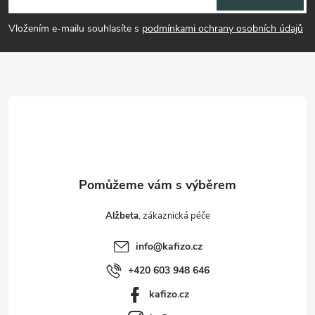
p
Vložením e-mailu souhlasíte s
podmínkami ochrany osobních údajů
a
t
í
Alžbeta
info
@
kafizo.cz
+420 603 948 646
kafizo.cz