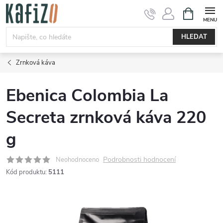
Přejít
NÁKUPNÍ
KOŠÍK
na
obsah
HLEDAT
Zrnková káva
Ebenica Colombia La
Secreta zrnková káva 220
g
Podrobnosti hodnocení
Neohodnoceno
Kód produktu:
5111