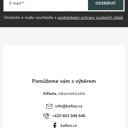
á
E-mail
ODEBÍRAT
p
Vložením e-mailu souhlasíte s
podmínkami ochrany osobních údajů
a
t
í
Alžbeta
info
@
kafizo.cz
+420 603 948 646
kafizo.cz