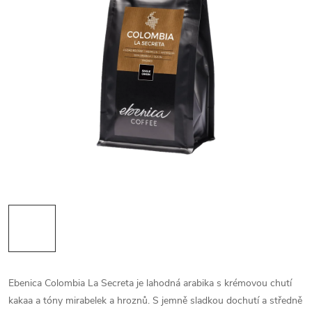
Ebenica Colombia La Secreta je lahodná arabika s krémovou chutí
kakaa a tóny mirabelek a hroznů. S jemně sladkou dochutí a středně