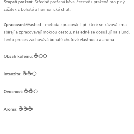
Stupeň pražení:
Středně pražená káva, čerstvě upražená pro plný
zážitek z bohaté a harmonické chuti.
Zpracování:
Washed - metoda zpracování, při které se kávová zrna
sbírají a zpracovávají mokrou cestou, následně se dosušují na slunci.
Tento proces zachovává bohaté chuťové vlastnosti a aroma.
☕️
Obsah kofeinu:
⚪⚪
☕️☕️
⚪
Intenzita:
☕️☕️
Ovocnost:
⚪
☕️☕️☕️
Aroma: