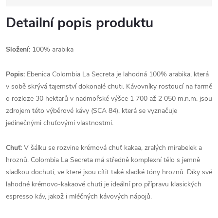
Detailní popis produktu
Složení:
100% arabika
Popis:
Ebenica Colombia La Secreta je lahodná 100% arabika, která
v sobě skrývá tajemství dokonalé chuti. Kávovníky rostoucí na farmě
o rozloze 30 hektarů v nadmořské výšce 1 700 až 2 050 m.n.m. jsou
zdrojem této výběrové kávy (SCA 84), která se vyznačuje
jedinečnými chuťovými vlastnostmi.
Chuť:
V šálku se rozvine krémová chuť kakaa, zralých mirabelek a
hroznů. Colombia La Secreta má středně komplexní tělo s jemně
sladkou dochutí, ve které jsou cítit také sladké tóny hroznů. Díky své
lahodné krémovo-kakaové chuti je ideální pro přípravu klasických
espresso káv, jakož i mléčných kávových nápojů.