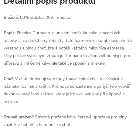
Detailní popis produktu
Složení:
80% arabika, 20% robusta
Popis:
Ebenica Gurmano je unikátní směs latinsko-amerických
arabiky a asijské Cherry robusty. Tato harmonická kombinace přináší
výraznou a plnou chuť, která potěší každého milovníka espressa.
Díky pečlivě vybraným zrnům je Gurmano skvělou volbou nejen pro
přípravu silné černé kávy, ale také ve spojení s mlékem.
Chuť:
V chuti dominují syté tóny tmavé čokolády s osvěžujícími
náznaky rozinek a květin. Krémová konzistence a plnější tělo vytváří
dokonale vyvážený zážitek, který ještě více vynikne při přípravě s
mlékem.
Stupeň pražení:
Středně pražená káva, čerstvě upražená pro plný
zážitek z bohaté a harmonické chuti.