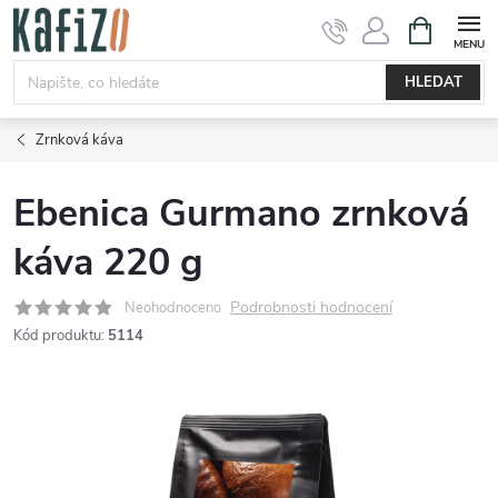
Přejít
NÁKUPNÍ
KOŠÍK
na
obsah
HLEDAT
Zrnková káva
Ebenica Gurmano zrnková
káva 220 g
Podrobnosti hodnocení
Neohodnoceno
Kód produktu:
5114