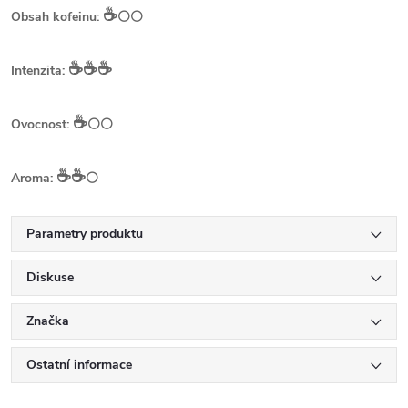
☕️
Obsah kofeinu:
⚪⚪
☕️☕️☕️
Intenzita:
☕️
Ovocnost:
⚪⚪
☕️☕️
Aroma:
⚪
Parametry produktu
Diskuse
Značka
Ostatní informace