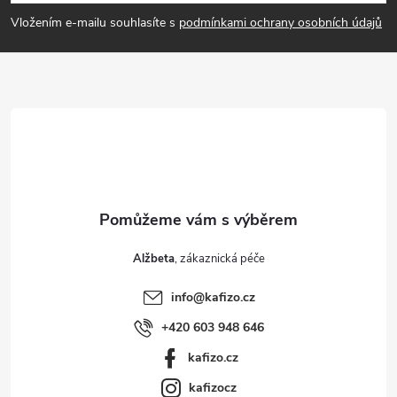
p
Vložením e-mailu souhlasíte s
podmínkami ochrany osobních údajů
a
t
í
Alžbeta
info
@
kafizo.cz
+420 603 948 646
kafizo.cz
kafizocz