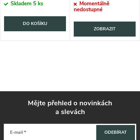
Skladem
5 ks
Momentálně
nedostupné
DO KOŠÍKU
ZOBRAZIT
Mějte přehled o novinkách
a slevách
Z
á
E-mail
ODEBÍRAT