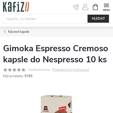
Přejít
NÁKUPNÍ
KOŠÍK
na
obsah
HLEDAT
Kávové kapsle
Gimoka Espresso Cremoso
kapsle do Nespresso 10 ks
Podrobnosti hodnocení
Neohodnoceno
Kód produktu:
5795