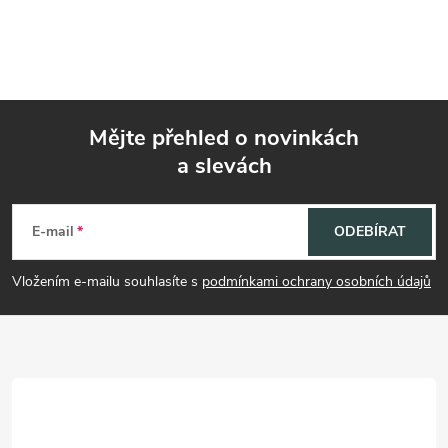
Mějte přehled o novinkách
a slevách
Z
á
E-mail
ODEBÍRAT
p
Vložením e-mailu souhlasíte s
podmínkami ochrany osobních údajů
a
t
í