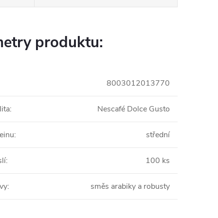
etry produktu:
8003012013770
ita
:
Nescafé Dolce Gusto
einu
:
střední
lí
:
100 ks
ávy
:
směs arabiky a robusty