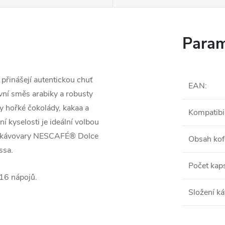
Param
řinášejí autentickou chuť
EAN
:
vní směs arabiky a robusty
y hořké čokolády, kakaa a
Kompatibil
 kyselosti je ideální volbou
í s kávovary NESCAFÉ® Dolce
Obsah kof
ssa.
Počet kaps
 16 nápojů.
Složení k