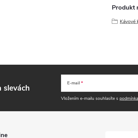
Produkt n
Kávové 
E-mail
a slevách
Vložením e-mailu souhlasíte s
podmínka
ine