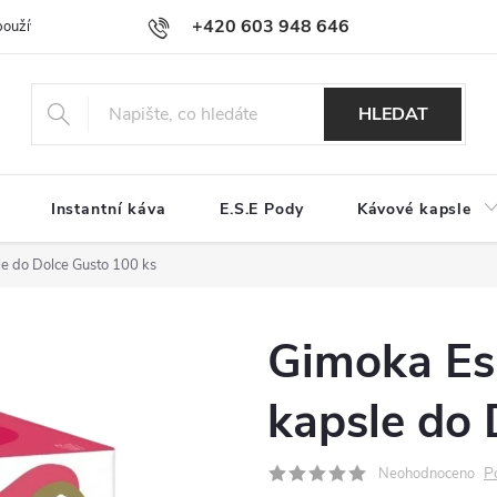
+420 603 948 646
používání souborů cookies
Reklamační řád
Jak nakupovat
Kont
HLEDAT
Instantní káva
E.S.E Pody
Kávové kapsle
le do Dolce Gusto 100 ks
Gimoka Es
kapsle do 
P
Neohodnoceno