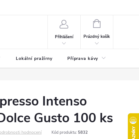
akty
Moje objednávka
NÁKUPNÍ
KOŠÍK
Prázdný košík
Přihlášení
Lokální pražírny
Příprava kávy
Pochuti
presso Intenso
Dolce Gusto 100 ks
odrobnosti hodnocení
Kód produktu:
5832