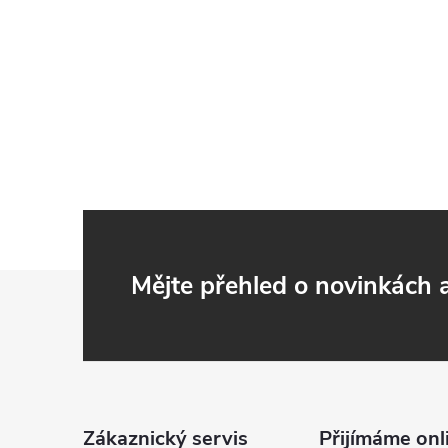
Z
Mějte přehled o novinkách
á
p
a
Zákaznický servis
Přijímáme onl