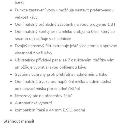
latté)
Funkce zastavení vody umožňuje nastavit preferovanou
velikost kávy
Odnímatelný průhledný zásobník na vodu o objemu 1,8 l
Odnímatelný kontejner na mléko o objemu 0,5 l, který se
snadno uskladňuje v chladničce
Dvojitý nerezový filtr extrahuje ještě více aroma a správné
vlastnosti z vaší kávy
Uživatelsky přívětivý panel se 7 osvětlenými tlačítky vám
umožňuje vybrat si svou oblíbenou kávu
Systémy ochrany proti přehřátí a nadměrnému tlaku
Odnímatelná tryska pro napěnění mléka a odnímatelná
odkapávací miska pro snadné čištění
Nerezový tác na předehřev šálků
Automatické vypnutí
kompatibilní také s 44 mm E.S.E. podmi
Stáhnout manuál