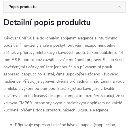
Popis produktu
Detailní popis produktu
Kávovar CMP601 je dokonalým spojením elegance a intuitivního
používání, navržený s cílem poskytnout vám nezapomenutelný
zážitek z přípravy mleté ​​kávy i kávových podů. Je kompatibilní is 44
mm E.S.E. podmi, což rozšiřuje vaše možnosti přípravy. S jeho šesti
osvětlenými tlačítky můžete jednoduše a s půvabem připravit
espresso, cappuccino a latté, čímž uspokojíte každého kávového
nadšence. Přístroj je vybaven dvěma průhlednými nádržemi na vodu
a mléko a výkonnou pumpou, která zajišťuje kávu jako z kvalitní
kavárny. Jeho nadčasový design a kompaktní rozměry zaručují, že se
kávovar CMP601 stane stylovým a praktickým doplňkem do každé
kuchyně, přičemž dodá prostoru nádech luxusu a elegance.
Připravuje espresso i mléčné kávové nápoje (cappuccino,