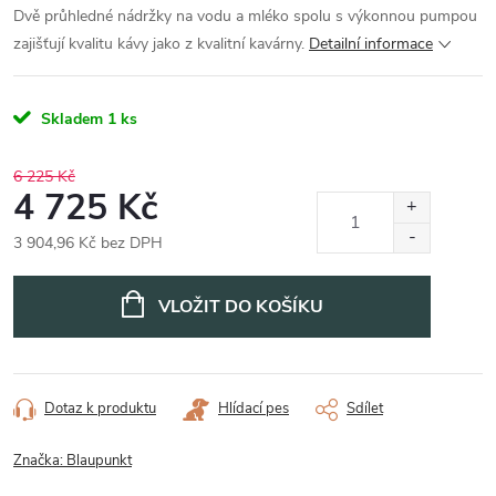
Dvě průhledné nádržky na vodu a mléko spolu s výkonnou pumpou
zajišťují kvalitu kávy jako z kvalitní kavárny.
Detailní informace
Skladem
1 ks
6 225 Kč
4 725 Kč
3 904,96 Kč bez DPH
Měrná
cena:
VLOŽIT DO KOŠÍKU
Dotaz k produktu
Hlídací pes
Sdílet
Značka:
Blaupunkt