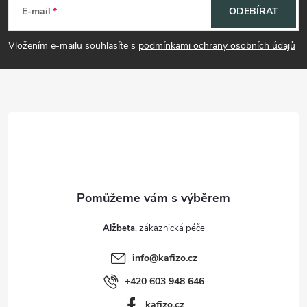
á
E-mail
ODEBÍRAT
p
Vložením e-mailu souhlasíte s
podmínkami ochrany osobních údajů
a
t
í
Alžbeta
info
@
kafizo.cz
+420 603 948 646
kafizo.cz