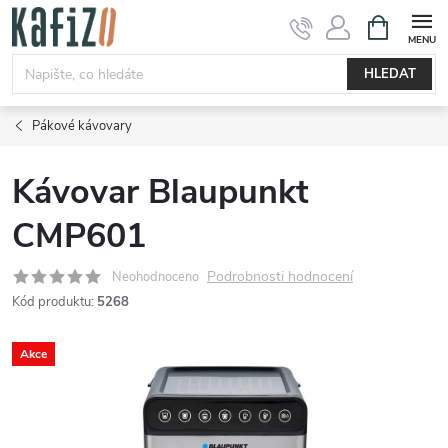
Přejít
NÁKUPNÍ
KOŠÍK
na
obsah
HLEDAT
Pákové kávovary
Kávovar Blaupunkt
CMP601
Podrobnosti hodnocení
Neohodnoceno
Kód produktu:
5268
Akce