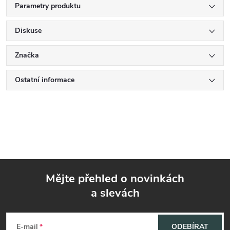
Parametry produktu
Diskuse
Značka
Ostatní informace
Mějte přehled o novinkách
a slevách
Z
á
E-mail
ODEBÍRAT