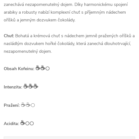
zanechává nezapomenutelný dojem. Díky harmonickému spojení
arabiky a robusty nabízí komplexní chuť s příjemným nádechem
oříšků a jemným dozvukem čokolády.
Chuť:
Bohatá a krémová chuť s nádechem jemně pražených oříšků a
nasládlým dozvukem hořké čokolády, která zanechá dlouhotrvající,
nezapomenutelný dojem.
☕️☕️
Obsah Kofeinu:
⚪
☕️☕️☕️
Intenzita:
☕️☕️
Pražení:
⚪
☕️
Acidita:
⚪⚪