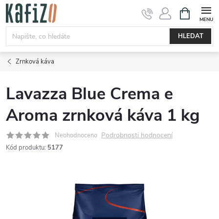
Přejít
NÁKUPNÍ
KOŠÍK
na
obsah
HLEDAT
Zrnková káva
Lavazza Blue Crema e
Aroma zrnková káva 1 kg
Podrobnosti hodnocení
Neohodnoceno
Kód produktu:
5177