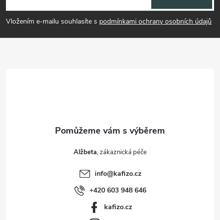
p
Vložením e-mailu souhlasíte s
podmínkami ochrany osobních údajů
a
t
í
Alžbeta
info
@
kafizo.cz
+420 603 948 646
kafizo.cz