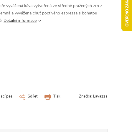
bře vyvážená káva vytvořená ze středně pražených zrn z
e. Jemná a vyvážená chuť poctivého espressa s bohatou
ě.
Detailní informace
dací pes
Sdílet
Tisk
Značka:
Lavazza