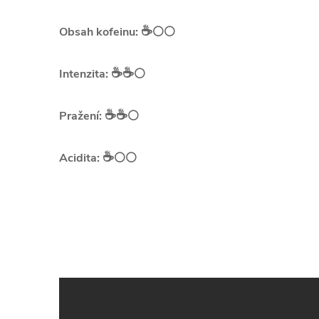
☕️
Obsah kofeinu:
⚪⚪
☕️☕️
Intenzita:
⚪
☕️☕️
Pražení:
⚪
☕️
Acidita:
⚪⚪