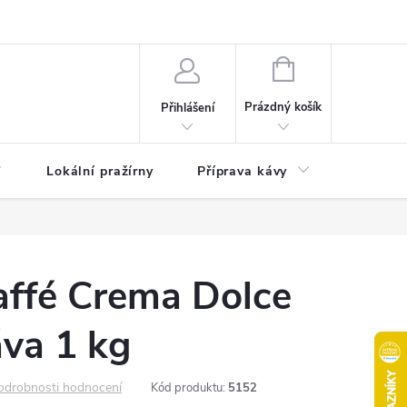
akty
Moje objednávka
NÁKUPNÍ
KOŠÍK
Prázdný košík
Přihlášení
Lokální pražírny
Příprava kávy
Pochuti
affé Crema Dolce
va 1 kg
odrobnosti hodnocení
Kód produktu:
5152