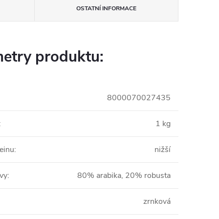
OSTATNÍ INFORMACE
etry produktu:
8000070027435
:
1 kg
einu
:
nižší
ávy
:
80% arabika, 20% robusta
zrnková