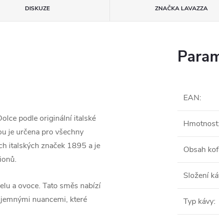
DISKUZE
ZNAČKA
LAVAZZA
Param
EAN
:
lce podle originální italské
Hmotnost
u je určena pro všechny
ých italských značek 1895 a je
Obsah kof
ionů.
Složení k
lu a ovoce. Tato směs nabízí
s jemnými nuancemi, které
Typ kávy
: