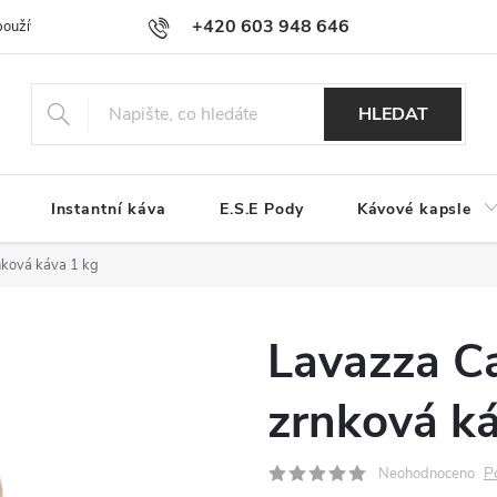
+420 603 948 646
používání souborů cookies
Reklamační řád
Jak nakupovat
Kont
HLEDAT
Instantní káva
E.S.E Pody
Kávové kapsle
nková káva 1 kg
Lavazza C
zrnková ká
P
Neohodnoceno