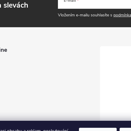
E-mail
a slevách
Vložením e-mailu souhlasíte s
podmínka
ine