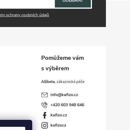
ODEBÍRAT
mi ochrany osobních údajů
Alžbeta
info
@
kafizo.cz
+420 603 948 646
kafizo.cz
kafizocz