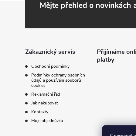
Z
Mějte přehled o novinkách
á
p
a
Zákaznický servis
Přijímáme onl
platby
t
Obchodní podmínky
Podmínky ochrany osobních
í
údajů a používání souborů
cookies
Reklamační řád
Jak nakupovat
Kontakty
Moje objednávka