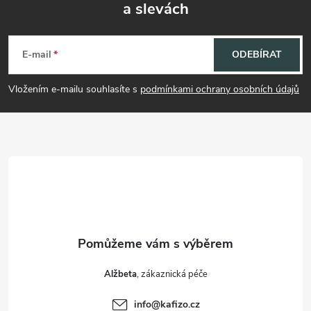
a slevách
Z
á
E-mail
ODEBÍRAT
p
Vložením e-mailu souhlasíte s
podmínkami ochrany osobních údajů
a
t
í
Alžbeta
info
@
kafizo.cz