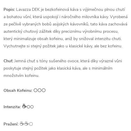
Popis:
Lavazza DEK je bezkofeinová káva s výjimečnou plnou chutí
a bohatou vůní, která uspokojí i náročného milovníka kávy. Vyrobená
ze pečlivě vybraných bobů asijských kávovníků, tato káva zachovává
autentický chuťový zážitek díky preciznímu výrobnímu procesu,
který minimalizuje obsah kofeinu, aniž by snižoval intenzitu chuti.
Vychutnejte si stejný požitek jako u klasické kávy, ale bez kofeinu.
Chuť:
Jemná chuť s tóny sušeného ovoce, která díky výrazné vůni
poskytuje stejný požitek jako klasická káva, ale s minimálním
množstvím kofeinu.
Obsah Kofeinu: ⚪⚪⚪
☕️
Intenzita:
⚪⚪
☕️☕️
Pražení:
⚪