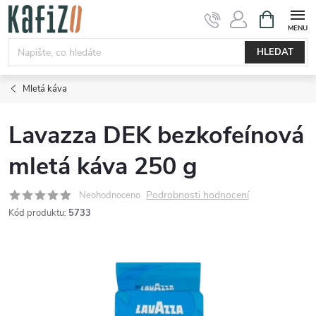
Přejít
NÁKUPNÍ
KOŠÍK
na
obsah
HLEDAT
Mletá káva
Lavazza DEK bezkofeínová
mletá káva 250 g
Podrobnosti hodnocení
Neohodnoceno
Kód produktu:
5733