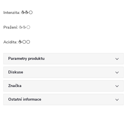
☕️☕️
Intenzita:
⚪
☕️☕️
Pražení:
⚪
☕️
Acidita:
⚪⚪
Parametry produktu
Diskuse
Značka
Ostatní informace