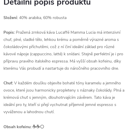
Detailní popis produktu
Složení:
40% arabika, 60% robusta
Popis:
Pražená zrnková káva Lucaffé Mamma Lucia má intenzivní
chuť, plné, sladké tělo, lehkou krému a poměrně výrazné aroma s
čokoládovými příchutěmi, což z ní činí ideální základ pro různé
kávové nápoje (cappuccino, latté) k snídani. Stejně perfektní je i pro
přípravu pravého italského espressa. Má vyšší obsah kofeinu, díky
kterému Vás probudí a nastartuje do náročného pracovního dne.
Chuť:
V každém doušku objevíte bohaté tóny karamelu a jemného
ovoce, které jsou harmonicky propleteny s náznaky čokolády. Plná a
krémová chuť s jemným, dlouhotrvajícím závěrem. Tato káva je
ideální pro ty, kteří si přejí vychutnat příjemně jemné espresso s
vyváženou a lahodnou chutí.
☕️☕️
Obsah kofeinu:
⚪