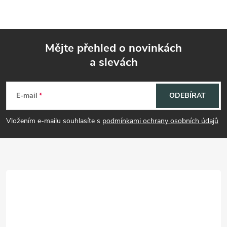
Mějte přehled o novinkách
a slevách
Z
á
E-mail
ODEBÍRAT
p
Vložením e-mailu souhlasíte s
podmínkami ochrany osobních údajů
a
t
í