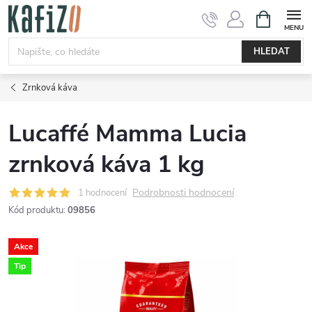
Přejít
NÁKUPNÍ
KOŠÍK
na
obsah
HLEDAT
Zrnková káva
Lucaffé Mamma Lucia
zrnková káva 1 kg
Podrobnosti hodnocení
1 hodnocení
Kód produktu:
09856
Akce
Tip