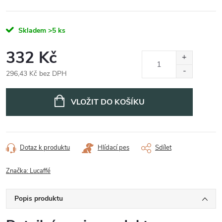
Skladem
>5 ks
332 Kč
296,43 Kč bez DPH
Měrná
cena:
VLOŽIT DO KOŠÍKU
Dotaz k produktu
Hlídací pes
Sdílet
Značka:
Lucaffé
Popis produktu