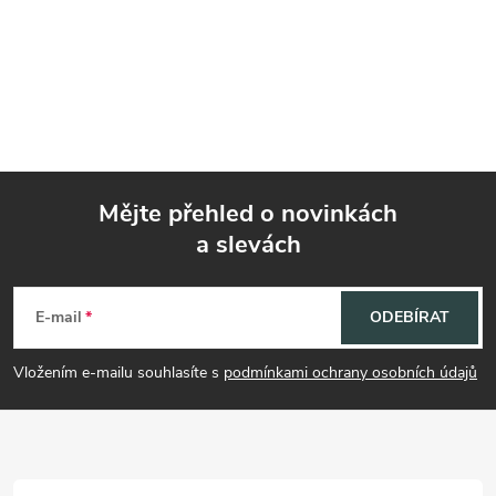
Mějte přehled o novinkách
a slevách
Z
á
E-mail
ODEBÍRAT
p
Vložením e-mailu souhlasíte s
podmínkami ochrany osobních údajů
a
t