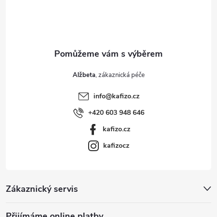
í
Alžbeta
info
@
kafizo.cz
+420 603 948 646
kafizo.cz
kafizocz
Zákaznický servis
Přijímáme online platby