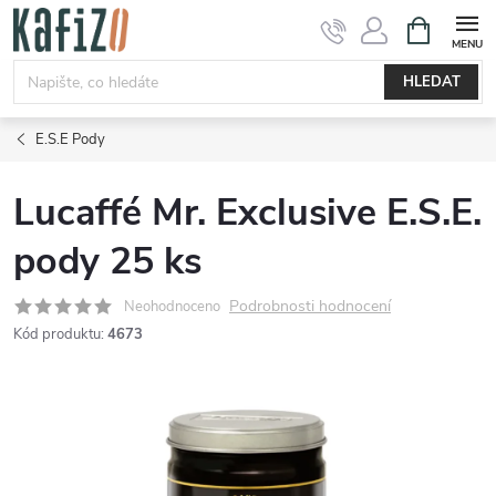
Přejít
NÁKUPNÍ
KOŠÍK
na
obsah
HLEDAT
E.S.E Pody
Lucaffé Mr. Exclusive E.S.E.
pody 25 ks
Podrobnosti hodnocení
Neohodnoceno
Kód produktu:
4673