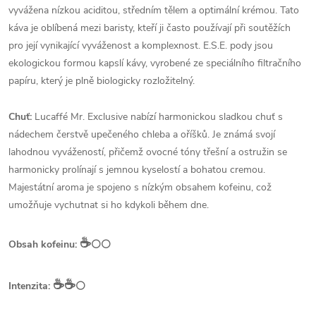
vyvážena nízkou aciditou, středním tělem a optimální krémou. Tato
káva je oblíbená mezi baristy, kteří ji často používají při soutěžích
pro její vynikající vyváženost a komplexnost. E.S.E. pody jsou
ekologickou formou kapslí kávy, vyrobené ze speciálního filtračního
papíru, který je plně biologicky rozložitelný.
Chuť:
Lucaffé Mr. Exclusive nabízí harmonickou sladkou chuť s
nádechem čerstvě upečeného chleba a oříšků. Je známá svojí
lahodnou vyvážeností, přičemž ovocné tóny třešní a ostružin se
harmonicky prolínají s jemnou kyselostí a bohatou cremou.
Majestátní aroma je spojeno s nízkým obsahem kofeinu, což
umožňuje vychutnat si ho kdykoli během dne.
☕️
Obsah kofeinu:
⚪⚪
☕️☕️
Intenzita:
⚪