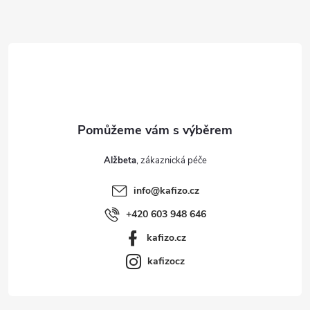
a
t
í
Alžbeta
info
@
kafizo.cz
+420 603 948 646
kafizo.cz
kafizocz