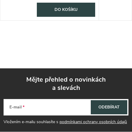
DO KOŠÍKU
Mějte přehled o novinkách
a slevách
Z
á
E-mail
ODEBÍRAT
p
Vložením e-mailu souhlasíte s
podmínkami ochrany osobních údajů