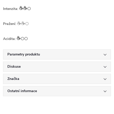
☕️☕️
Intenzita:
⚪
☕️☕️
Pražení:
⚪
☕️
Acidita:
⚪⚪
Parametry produktu
Diskuse
Značka
Ostatní informace