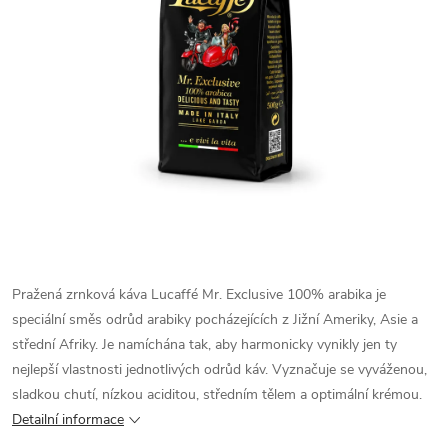
Pražená zrnková káva Lucaffé Mr. Exclusive 100% arabika je
speciální směs odrůd arabiky pocházejících z Jižní Ameriky, Asie a
střední Afriky. Je namíchána tak, aby harmonicky vynikly jen ty
nejlepší vlastnosti jednotlivých odrůd káv. Vyznačuje se vyváženou,
sladkou chutí, nízkou aciditou, středním tělem a optimální krémou.
Detailní informace