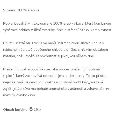
Složení:
100% arabika
Popis:
Lucaffé Mr. Exclusive je 100% arabika káva, která kombinuje
výběrové odrůdy z Jižní Ameriky, Asie a střední Afriky. komplexnost.
Chuť:
Lucaffé Mr. Exclusive nabízí harmonickou sladkou chuť s
nádechem čerstvě upečeného chleba a oříšků. s nízkým obsahem
kofeinu, což umožňuje vychutnat si ji kdykoli během dne.
Pražení:
Lucaffé používá speciální proces pražení při optimální
teplotě, který zachovává cenné oleje a antioxidanty. Tento přístup
nejenže zvyšuje celkovou kvalitu a chuťový profil kávy, ale také
zajišťuje, že káva má bohaté aromatické vlastnosti a zdravé účinky.
mezi milovníky kávy.
☕️
Obsah kofeinu:
⚪⚪