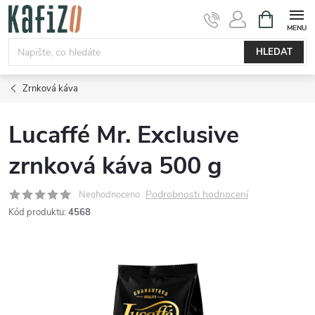
Přejít
NÁKUPNÍ
KOŠÍK
na
obsah
HLEDAT
Zrnková káva
Lucaffé Mr. Exclusive
zrnková káva 500 g
Podrobnosti hodnocení
Neohodnoceno
Kód produktu:
4568