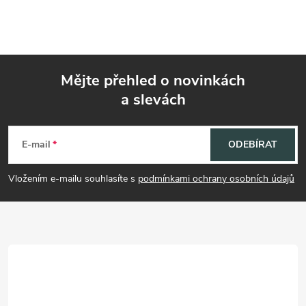
Mějte přehled o novinkách
a slevách
Z
á
E-mail
ODEBÍRAT
p
Vložením e-mailu souhlasíte s
podmínkami ochrany osobních údajů
a
t
í