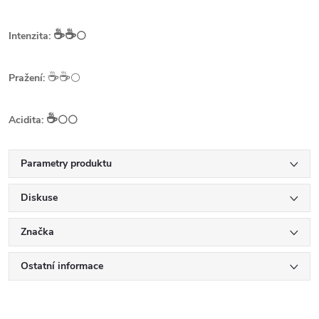
☕️☕️
Intenzita:
⚪
☕️☕️
Pražení:
⚪
☕️
Acidita:
⚪⚪
Parametry produktu
Diskuse
Značka
Ostatní informace