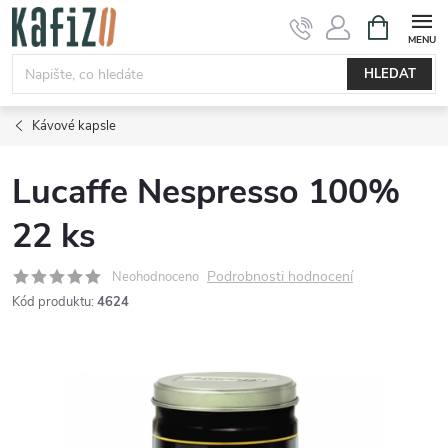
Přejít
NÁKUPNÍ
KOŠÍK
na
obsah
HLEDAT
Kávové kapsle
Lucaffe Nespresso 100%
22 ks
Podrobnosti hodnocení
Neohodnoceno
Kód produktu:
4624