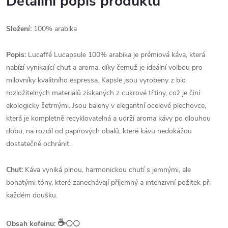
Detailní popis produktu
Složení:
100% arabika
Popis:
Lucaffé Lucapsule 100% arabika je prémiová káva, která
nabízí vynikající chuť a aroma, díky čemuž je ideální volbou pro
milovníky kvalitního espressa. Kapsle jsou vyrobeny z bio
rozložitelných materiálů získaných z cukrové třtiny, což je činí
ekologicky šetrnými. Jsou baleny v elegantní ocelové plechovce,
která je kompletně recyklovatelná a udrží aroma kávy po dlouhou
dobu, na rozdíl od papírových obalů, které kávu nedokážou
dostatečně ochránit.
Chuť:
Káva vyniká plnou, harmonickou chutí s jemnými, ale
bohatými tóny, které zanechávají příjemný a intenzivní požitek při
každém doušku.
☕️
Obsah kofeinu:
⚪⚪