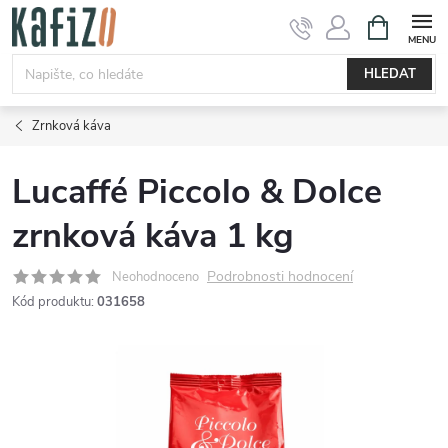
Přejít
NÁKUPNÍ
KOŠÍK
na
obsah
HLEDAT
Zrnková káva
Lucaffé Piccolo & Dolce
zrnková káva 1 kg
Podrobnosti hodnocení
Neohodnoceno
Kód produktu:
031658