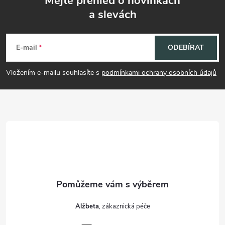
Mějte přehled o novinkách
a slevách
Z
á
E-mail
ODEBÍRAT
p
Vložením e-mailu souhlasíte s
podmínkami ochrany osobních údajů
a
t
í
Alžbeta