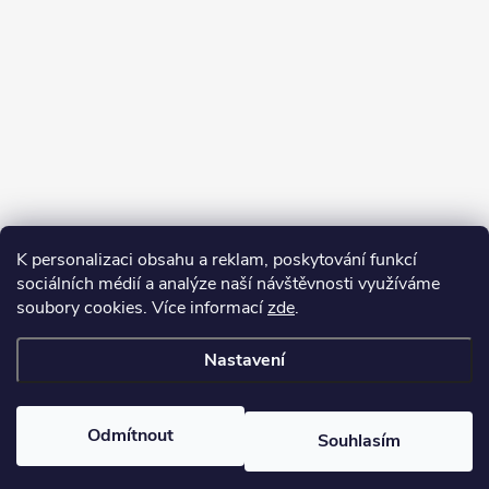
K personalizaci obsahu a reklam, poskytování funkcí
sociálních médií a analýze naší návštěvnosti využíváme
soubory cookies. Více informací
zde
.
Nastavení
Copyright 2026
Kafizo.cz
. Všechna práva vyhrazena.
Upravit nastavení
cookies
Odmítnout
Souhlasím
Vytvořil Shoptet