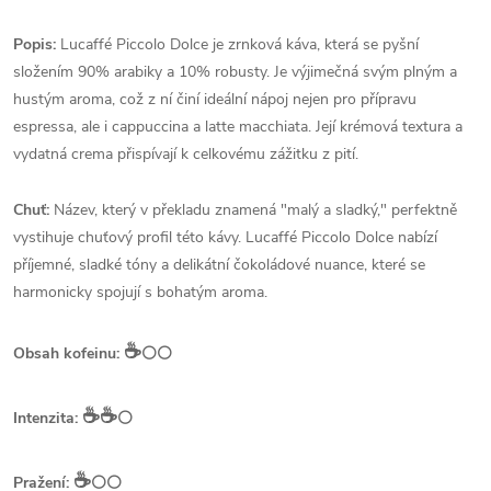
Popis:
Lucaffé Piccolo Dolce je zrnková káva, která se pyšní
složením 90% arabiky a 10% robusty. Je výjimečná svým plným a
hustým aroma, což z ní činí ideální nápoj nejen pro přípravu
espressa, ale i cappuccina a latte macchiata. Její krémová textura a
vydatná crema přispívají k celkovému zážitku z pití.
Chuť:
Název, který v překladu znamená "malý a sladký," perfektně
vystihuje chuťový profil této kávy. Lucaffé Piccolo Dolce nabízí
příjemné, sladké tóny a delikátní čokoládové nuance, které se
harmonicky spojují s bohatým aroma.
☕️
Obsah kofeinu:
⚪⚪
☕️☕️
Intenzita:
⚪
☕️
Pražení:
⚪⚪