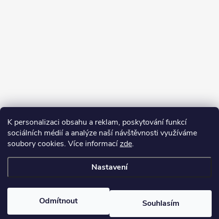
K personalizaci obsahu a reklam, poskytování funkcí
sociálních médií a analýze naší návštěvnosti využíváme
soubory cookies. Více informací
zde
.
Nastavení
Copyright 2026
Kafizo.cz
. Všechna práva vyhrazena.
Upravit nastavení
cookies
Odmítnout
Souhlasím
Vytvořil Shoptet