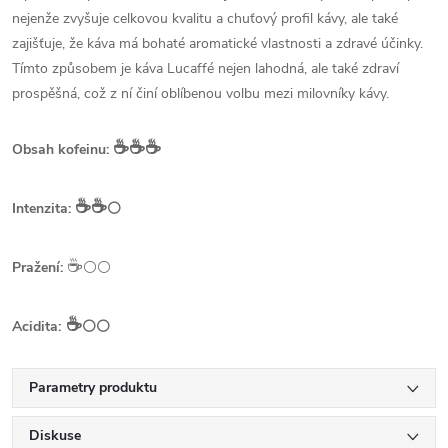
nejenže zvyšuje celkovou kvalitu a chuťový profil kávy, ale také
zajišťuje, že káva má bohaté aromatické vlastnosti a zdravé účinky.
Tímto způsobem je káva Lucaffé nejen lahodná, ale také zdraví
prospěšná, což z ní činí oblíbenou volbu mezi milovníky kávy.
☕️☕️☕️
Obsah kofeinu:
☕️☕️
Intenzita:
⚪
☕️
Pražení:
⚪⚪
☕️
Acidita:
⚪⚪
Parametry produktu
Diskuse