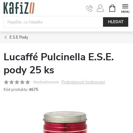
Přejít
NÁKUPNÍ
KOŠÍK
na
obsah
HLEDAT
E.S.E Pody
Lucaffé Pulcinella E.S.E.
pody 25 ks
Podrobnosti hodnocení
Neohodnoceno
Kód produktu:
4675