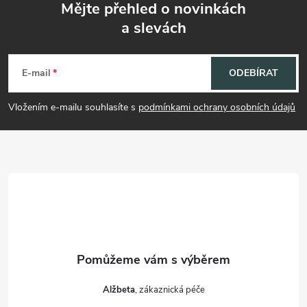
Mějte přehled o novinkách
a slevách
Z
á
E-mail
ODEBÍRAT
p
Vložením e-mailu souhlasíte s
podmínkami ochrany osobních údajů
a
t
í
Alžbeta