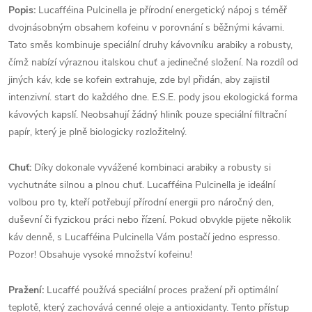
Popis:
Lucafféina Pulcinella je přírodní energetický nápoj s téměř
dvojnásobným obsahem kofeinu v porovnání s běžnými kávami.
Tato směs kombinuje speciální druhy kávovníku arabiky a robusty,
čímž nabízí výraznou italskou chuť a jedinečné složení. Na rozdíl od
jiných káv, kde se kofein extrahuje, zde byl přidán, aby zajistil
intenzivní. start do každého dne. E.S.E. pody jsou ekologická forma
kávových kapslí. Neobsahují žádný hliník pouze speciální filtrační
papír, který je plně biologicky rozložitelný.
Chuť:
Díky dokonale vyvážené kombinaci arabiky a robusty si
vychutnáte silnou a plnou chuť. Lucafféina Pulcinella je ideální
volbou pro ty, kteří potřebují přírodní energii pro náročný den,
duševní či fyzickou práci nebo řízení. Pokud obvykle pijete několik
káv denně, s Lucafféina Pulcinella Vám postačí jedno espresso.
Pozor! Obsahuje vysoké množství kofeinu!
Pražení:
Lucaffé používá speciální proces pražení při optimální
teplotě, který zachovává cenné oleje a antioxidanty. Tento přístup