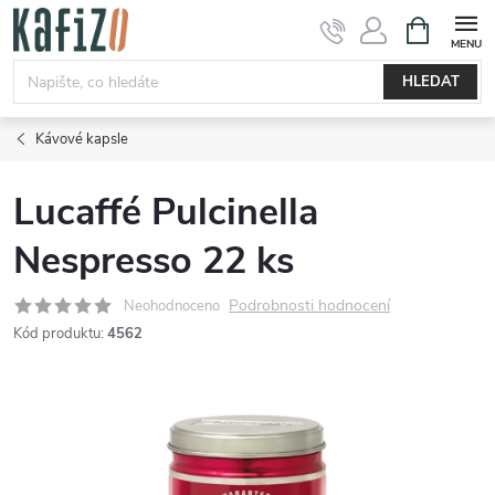
Přejít
NÁKUPNÍ
KOŠÍK
na
obsah
HLEDAT
Kávové kapsle
Lucaffé Pulcinella
Nespresso 22 ks
Podrobnosti hodnocení
Neohodnoceno
Kód produktu:
4562