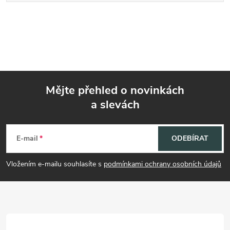
Mějte přehled o novinkách
a slevách
Z
á
E-mail
ODEBÍRAT
p
Vložením e-mailu souhlasíte s
podmínkami ochrany osobních údajů
a
t