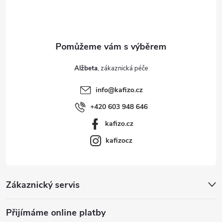
í
Alžbeta
info
@
kafizo.cz
+420 603 948 646
kafizo.cz
kafizocz
Zákaznický servis
Přijímáme online platby