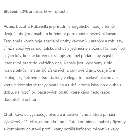
Složení:
50% arabika, 50% robusta
Popis:
Lucaffé Pulcinella je přírodní energetický nápoj s téměř
dvojnásobným obsahem kofeinu v porovnání s běžnými kávami.
Tato směs kombinuje speciální druhy kávovníku arabiky a robusty,
čímž nabízí výraznou italskou chuť a jedinečné složení. Na rozdíl od
jiných káv, kde se kofein extrahuje, zde byl přidán, aby zajistil
intenzivní. start do každého dne. Kapsle jsou vyrobeny z bio
rozložitelných materiálů získaných z cukrové třtiny, což je činí
ekologicky šetrnými. Jsou baleny v elegantní ocelové plechovce,
která je kompletně recyklovatelná a udrží aroma kávy po dlouhou
dobu, na rozdíl od papírových obalů, které kávu nedokážou
dostatečně ochránit.
Chuť:
Káva se vyznačuje plnou a intenzivní chutí, která přináší
vyvážený zážitek s jemnou krémou. Tato kombinace nabízí příjemný
a komplexní chuťový profil, který potěší každého milovníka kávy.