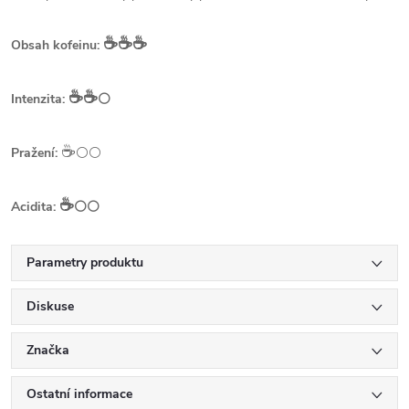
☕️☕️☕️
Obsah kofeinu:
☕️☕️
Intenzita:
⚪
☕️
Pražení:
⚪⚪
☕️
Acidita:
⚪⚪
Parametry produktu
Diskuse
Značka
Ostatní informace