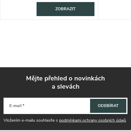
ZOBRAZIT
Mějte přehled o novinkách
a slevách
Z
á
E-mail
ODEBÍRAT
p
Vložením e-mailu souhlasíte s
podmínkami ochrany osobních údajů