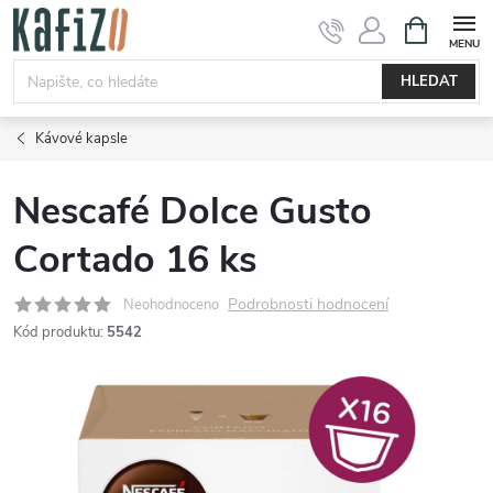
Přejít
NÁKUPNÍ
KOŠÍK
na
obsah
HLEDAT
Kávové kapsle
Nescafé Dolce Gusto
Cortado 16 ks
Podrobnosti hodnocení
Neohodnoceno
Kód produktu:
5542