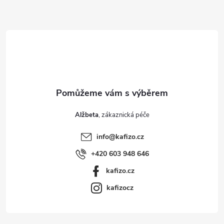
a
t
í
Alžbeta
info
@
kafizo.cz
+420 603 948 646
kafizo.cz
kafizocz