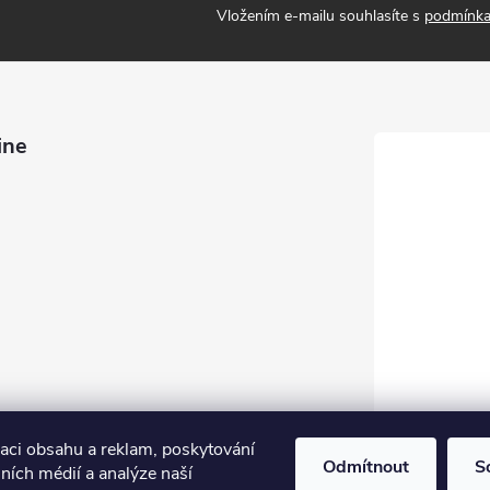
Vložením e-mailu souhlasíte s
podmínka
ine
zaci obsahu a reklam, poskytování
Odmítnout
S
lních médií a analýze naší