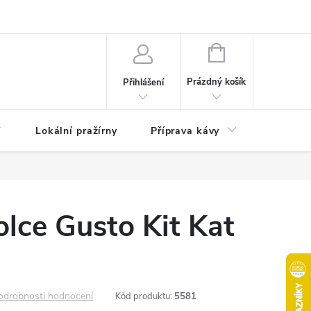
akty
Moje objednávka
NÁKUPNÍ
KOŠÍK
Prázdný košík
Přihlášení
Lokální pražírny
Příprava kávy
Pochuti
lce Gusto Kit Kat
odrobnosti hodnocení
Kód produktu:
5581