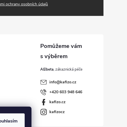
mi ochrany osobních údajů
Alžbeta
info
@
kafizo.cz
+420 603 948 646
kafizo.cz
kafizocz
ouhlasím