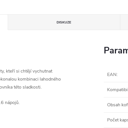
DISKUZE
Param
y, kteří si chtějí vychutnat
EAN
:
 dokonalou kombinaci lahodného
vníka této sladkosti.
Kompatibil
16 nápojů.
Obsah kof
Počet kaps