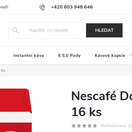
+420 603 948 646
používání souborů cookies
Reklamační řád
Jak nakupovat
Kont
HLEDAT
Instantní káva
E.S.E Pody
Kávové kapsle
 ks
Nescafé Do
16 ks
P
Neohodnoceno