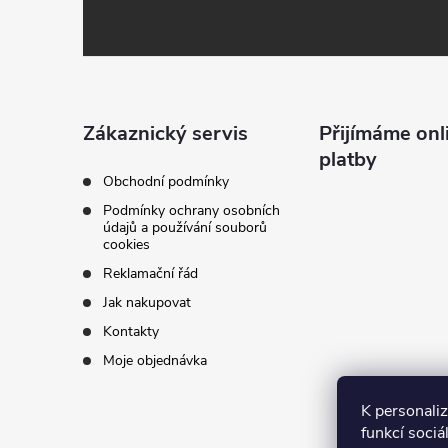
á
p
a
Zákaznický servis
Přijímáme onl
platby
t
Obchodní podmínky
Podmínky ochrany osobních
í
údajů a používání souborů
cookies
Reklamační řád
Jak nakupovat
Kontakty
Moje objednávka
K personali
funkcí sociá