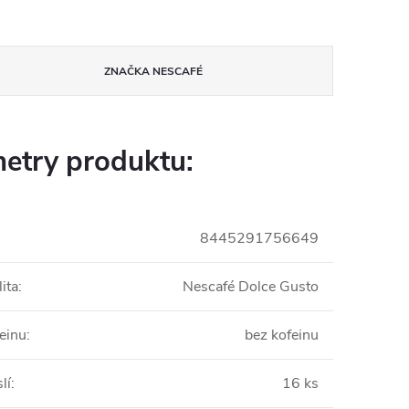
ZNAČKA
NESCAFÉ
etry produktu:
8445291756649
ita
:
Nescafé Dolce Gusto
einu
:
bez kofeinu
lí
:
16 ks