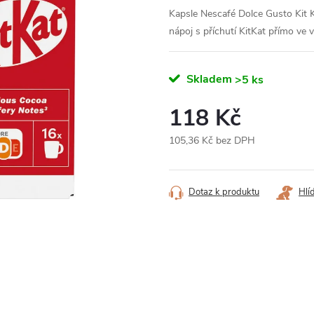
Kapsle Nescafé Dolce Gusto Kit K
nápoj s příchutí KitKat přímo ve 
Skladem
>5 ks
118 Kč
105,36 Kč bez DPH
Měrná
cena:
Dotaz k produktu
Hlí