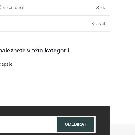
ů v kartonu
:
3 ks
Kit Kat
aleznete v této kategorii
kapsle
ODEBÍRAT