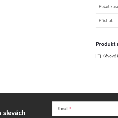
Počet kus
Příchuť
:
Produkt n
Kávové 
E-mail
a slevách