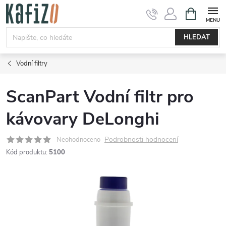
Přejít
NÁKUPNÍ
KOŠÍK
na
obsah
HLEDAT
Vodní filtry
ScanPart Vodní filtr pro
kávovary DeLonghi
Podrobnosti hodnocení
Neohodnoceno
Kód produktu:
5100