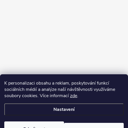
K personalizaci obsahu a reklam, poskytování funkcí
sociálních médií a analýze naší návštěvnosti využíváme
soubory cookies. Více informací
zde
.
Nastavení
Copyright 2026
Kafizo.cz
. Všechna práva vyhrazena.
Upravit nastavení
cookies