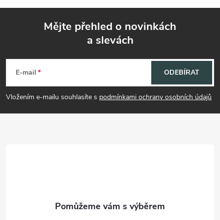
Mějte přehled o novinkách
a slevách
Z
á
E-mail
ODEBÍRAT
p
Vložením e-mailu souhlasíte s
podmínkami ochrany osobních údajů
a
t
í