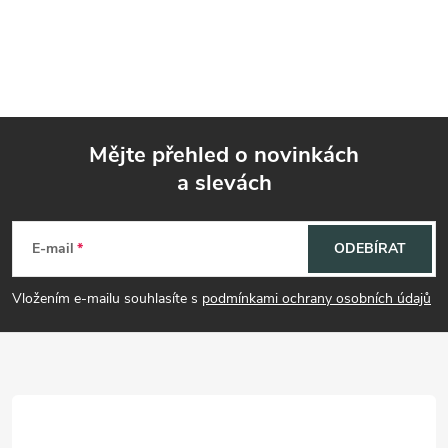
Mějte přehled o novinkách
a slevách
Z
á
E-mail
ODEBÍRAT
p
Vložením e-mailu souhlasíte s
podmínkami ochrany osobních údajů
a
t