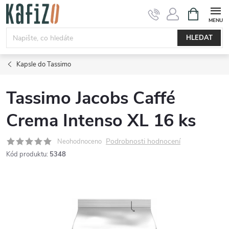
Přejít
NÁKUPNÍ
KOŠÍK
na
obsah
HLEDAT
Kapsle do Tassimo
Tassimo Jacobs Caffé
Crema Intenso XL 16 ks
Podrobnosti hodnocení
Neohodnoceno
Kód produktu:
5348