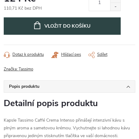
110,71 Kč bez DPH
Měrná
cena:
VLOŽIT DO KOŠÍKU
Dotaz k produktu
Hlídací pes
Sdílet
Značka:
Tassimo
Popis produktu
Detailní popis produktu
Kapsle Tassimo Caffé Crema Intenso přinášejí intenzivní kávu s
plným aroma a sametovou krémou. Vychutnejte si lahodnou kávu
připravenou jediným stisknutím tlačítka ve vaší domácnosti.