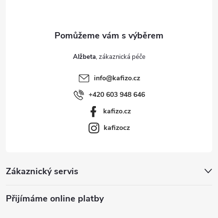
í
Alžbeta
info
@
kafizo.cz
+420 603 948 646
kafizo.cz
kafizocz
Zákaznický servis
Přijímáme online platby