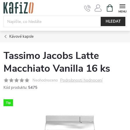
Přejít
NÁKUPNÍ
KOŠÍK
na
obsah
HLEDAT
Kávové kapsle
Tassimo Jacobs Latte
Macchiato Vanilla 16 ks
Podrobnosti hodnocení
Neohodnoceno
Kód produktu:
5475
Tip