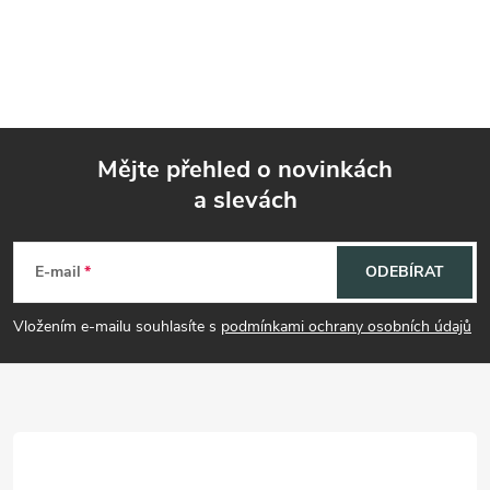
Mějte přehled o novinkách
a slevách
Z
á
E-mail
ODEBÍRAT
p
Vložením e-mailu souhlasíte s
podmínkami ochrany osobních údajů
a
t