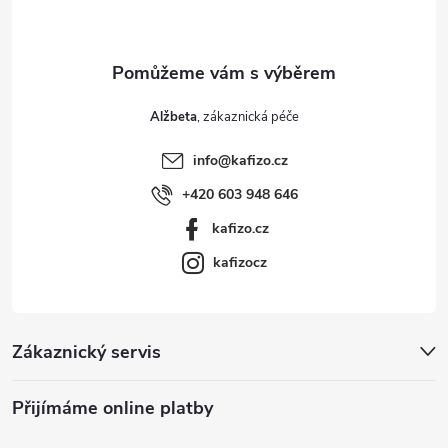
í
Alžbeta
info
@
kafizo.cz
+420 603 948 646
kafizo.cz
kafizocz
Zákaznický servis
Přijímáme online platby