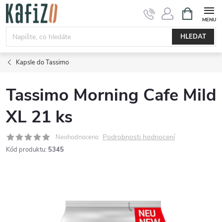
Přejít
NÁKUPNÍ
KOŠÍK
na
obsah
HLEDAT
Kapsle do Tassimo
Tassimo Morning Cafe Mild
XL 21 ks
Podrobnosti hodnocení
Neohodnoceno
Kód produktu:
5345