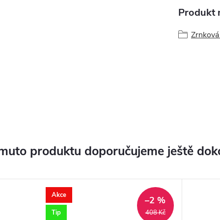
Produkt n
Zrnková
muto produktu doporučujeme ještě dok
Akce
–2 %
Tip
408 Kč