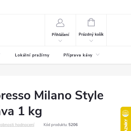
akty
Moje objednávka
NÁKUPNÍ
KOŠÍK
Prázdný košík
Přihlášení
Lokální pražírny
Příprava kávy
Pochuti
resso Milano Style
va 1 kg
obnosti hodnocení
Kód produktu:
5206