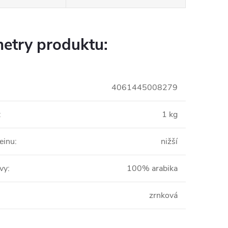
etry produktu:
4061445008279
:
1 kg
einu
:
nižší
ávy
:
100% arabika
zrnková