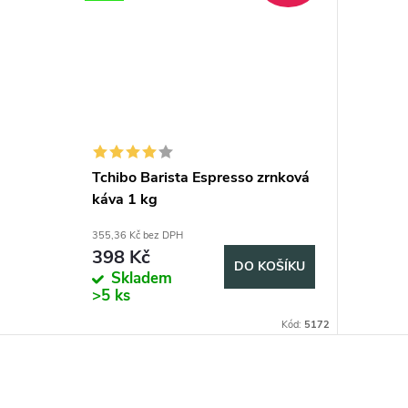
Tchibo Barista Espresso zrnková
káva 1 kg
355,36 Kč bez DPH
398 Kč
DO KOŠÍKU
Skladem
>5 ks
Kód:
5172