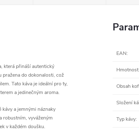
Param
EAN
:
 která přináší autentický
Hmotnost
ou pražena do dokonalosti, což
em. Tato káva je ideální pro ty,
Obsah kof
akterem a jedinečným aroma.
Složení k
né kávy a jemnými náznaky
u a robustním, vyváženým
Typ kávy
:
itek v každém doušku.