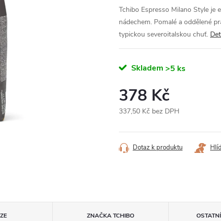
Tchibo Espresso Milano Style je
nádechem. Pomalé a oddělené pra
typickou severoitalskou chuť.
Det
Skladem
>5 ks
378 Kč
337,50 Kč bez DPH
Měrná
cena:
Dotaz k produktu
Hlí
ZE
ZNAČKA
TCHIBO
OSTATN