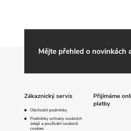
Z
Mějte přehled o novinkách
á
p
a
Zákaznický servis
Přijímáme onl
platby
t
Obchodní podmínky
Podmínky ochrany osobních
í
údajů a používání souborů
cookies