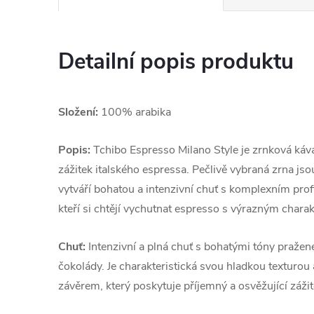
Detailní popis produktu
Složení:
100% arabika
Popis:
Tchibo Espresso Milano Style je zrnková káva,
zážitek italského espressa. Pečlivě vybraná zrna js
vytváří bohatou a intenzivní chuť s komplexním profil
kteří si chtějí vychutnat espresso s výrazným char
Chuť:
Intenzivní a plná chuť s bohatými tóny praže
čokolády. Je charakteristická svou hladkou texturo
závěrem, který poskytuje příjemný a osvěžující záž