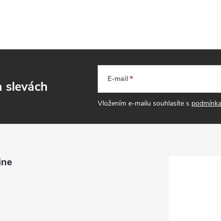
E-mail
a slevách
Vložením e-mailu souhlasíte s
podmínka
ine