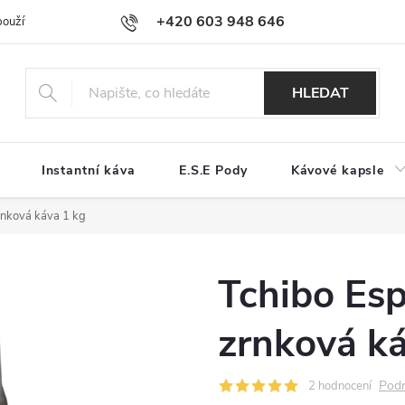
+420 603 948 646
používání souborů cookies
Reklamační řád
Jak nakupovat
Kont
HLEDAT
Instantní káva
E.S.E Pody
Kávové kapsle
rnková káva 1 kg
Tchibo Esp
zrnková ká
Podr
2 hodnocení