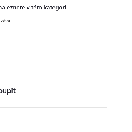
aleznete v této kategorii
 káva
oupit