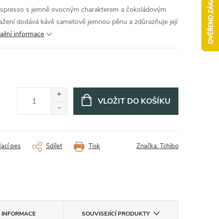
 espresso s jemně ovocným charakterem a čokoládovým
žení dodává kávě sametově jemnou pěnu a zdůrazňuje její
ailní informace
VLOŽIT DO KOŠÍKU
dací pes
Sdílet
Tisk
Značka:
Tchibo
Í INFORMACE
SOUVISEJÍCÍ PRODUKTY