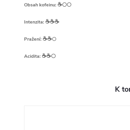
☕️
Obsah kofeinu:
⚪⚪
☕️☕️☕️
Intenzita:
☕️☕️
Pražení:
⚪
☕️☕️
Acidita:
⚪
K to