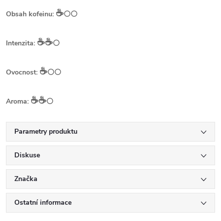
☕️
Obsah kofeinu:
⚪⚪
☕️☕️
Intenzita:
⚪
☕️
Ovocnost:
⚪⚪
☕️☕️
Aroma:
⚪
Parametry produktu
Diskuse
Značka
Ostatní informace