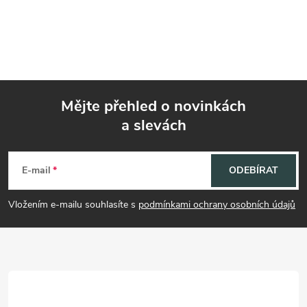
Mějte přehled o novinkách
a slevách
Z
á
E-mail
ODEBÍRAT
p
Vložením e-mailu souhlasíte s
podmínkami ochrany osobních údajů
a
t