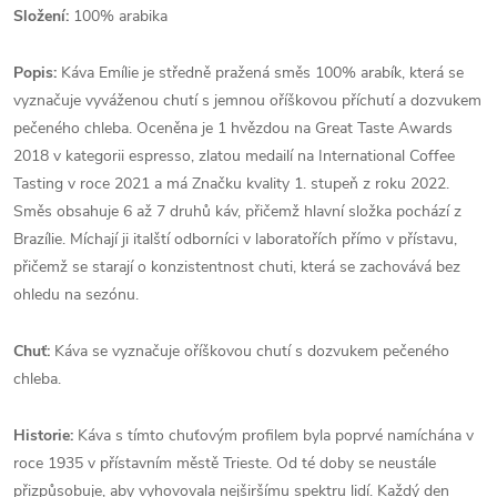
Složení:
100% arabika
Popis:
Káva Emílie je středně pražená směs 100% arabík, která se
vyznačuje vyváženou chutí s jemnou oříškovou příchutí a dozvukem
pečeného chleba. Oceněna je 1 hvězdou na Great Taste Awards
2018 v kategorii espresso, zlatou medailí na International Coffee
Tasting v roce 2021 a má Značku kvality 1. stupeň z roku 2022.
Směs obsahuje 6 až 7 druhů káv, přičemž hlavní složka pochází z
Brazílie. Míchají ji italští odborníci v laboratořích přímo v přístavu,
přičemž se starají o konzistentnost chuti, která se zachovává bez
ohledu na sezónu.
Chuť:
Káva se vyznačuje oříškovou chutí s dozvukem pečeného
chleba.
Historie:
Káva s tímto chuťovým profilem byla poprvé namíchána v
roce 1935 v přístavním městě Trieste. Od té doby se neustále
přizpůsobuje, aby vyhovovala nejširšímu spektru lidí. Každý den