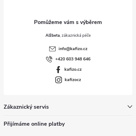
í
Alžbeta
info
@
kafizo.cz
+420 603 948 646
kafizo.cz
kafizocz
Zákaznický servis
Přijímáme online platby