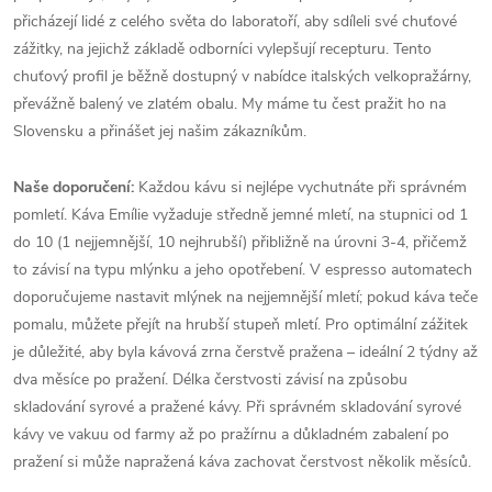
přicházejí lidé z celého světa do laboratoří, aby sdíleli své chuťové
zážitky, na jejichž základě odborníci vylepšují recepturu. Tento
chuťový profil je běžně dostupný v nabídce italských velkopražárny,
převážně balený ve zlatém obalu. My máme tu čest pražit ho na
Slovensku a přinášet jej našim zákazníkům.
Naše doporučení:
Každou kávu si nejlépe vychutnáte při správném
pomletí. Káva Emílie vyžaduje středně jemné mletí, na stupnici od 1
do 10 (1 nejjemnější, 10 nejhrubší) přibližně na úrovni 3-4, přičemž
to závisí na typu mlýnku a jeho opotřebení. V espresso automatech
doporučujeme nastavit mlýnek na nejjemnější mletí; pokud káva teče
pomalu, můžete přejít na hrubší stupeň mletí. Pro optimální zážitek
je důležité, aby byla kávová zrna čerstvě pražena – ideální 2 týdny až
dva měsíce po pražení. Délka čerstvosti závisí na způsobu
skladování syrové a pražené kávy. Při správném skladování syrové
kávy ve vakuu od farmy až po pražírnu a důkladném zabalení po
pražení si může napražená káva zachovat čerstvost několik měsíců.