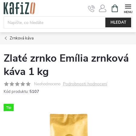
Přejít
NÁKUPNÍ
KOŠÍK
na
obsah
HLEDAT
Zrnková káva
Zlaté zrnko Emília zrnková
káva 1 kg
Podrobnosti hodnocení
Neohodnoceno
Kód produktu:
5107
Tip