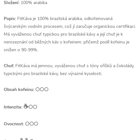
Složení:
100% arabika
Popis:
FitKáva je 100% brazilská arabika, odkofeinovaná
švýcarským vodním procesem, což jí zaručuje organickou certifikaci.
Má vyváženou chuť typickou pro brazilské kávy a její chuť je k
nerozeznání od běžných káv s kofeinem, přičemž podíl kofeinu je
snížen o 90-99%.
Chuť:
FitKáva má jemnou, vyváženou chuť s tóny oříšků a čokolády,
typickými pro brazilské kávy, bez výrazné kyselosti.
Obsah kofeinu: ⚪⚪⚪
☕️
Intenzita:
⚪⚪
Ovocnost: ⚪⚪⚪