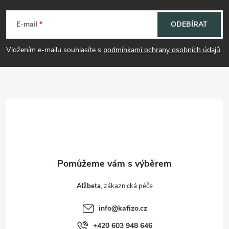
á
E-mail
ODEBÍRAT
p
Vložením e-mailu souhlasíte s
podmínkami ochrany osobních údajů
a
t
í
Alžbeta
info
@
kafizo.cz
+420 603 948 646