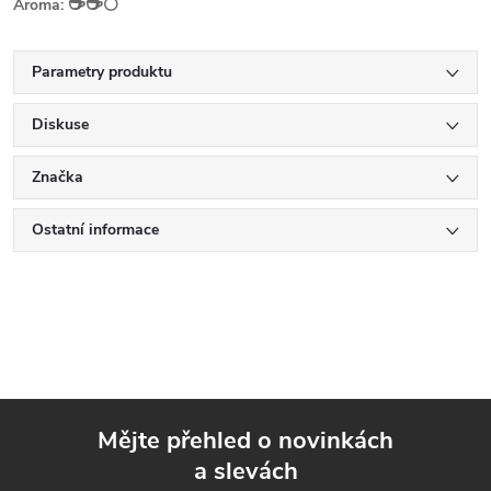
☕️☕️
Aroma:
⚪
Parametry produktu
Diskuse
Značka
Ostatní informace
Mějte přehled o novinkách
a slevách
Z