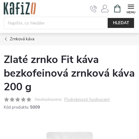
Přejít
NÁKUPNÍ
KOŠÍK
na
obsah
HLEDAT
Zrnková káva
Zlaté zrnko Fit káva
bezkofeinová zrnková káva
200 g
Podrobnosti hodnocení
Neohodnoceno
Kód produktu:
5009