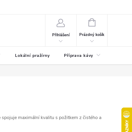
akty
Moje objednávka
NÁKUPNÍ
KOŠÍK
Prázdný košík
Přihlášení
Lokální pražírny
Příprava kávy
Pochuti
 spojuje maximální kvalitu s požitkem z čistého a