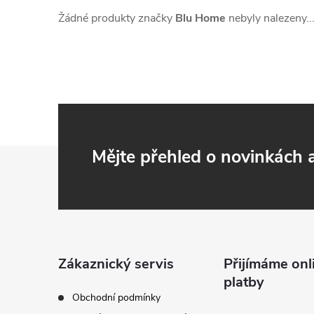
Žádné produkty značky
Blu Home
nebyly nalezeny..
Z
Mějte přehled o novinkách
á
p
a
Zákaznický servis
Přijímáme onl
platby
t
Obchodní podmínky