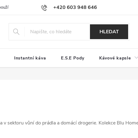
+420 603 948 646
používání souborů cookies
Reklamační řád
Jak nakupovat
Kont
HLEDAT
Instantní káva
E.S.E Pody
Kávové kapsle
a v sektoru vůní do prádla a domácí drogerie. Kolekce Blu Home