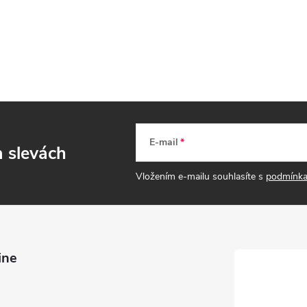
.
E-mail
a slevách
Vložením e-mailu souhlasíte s
podmínka
ine