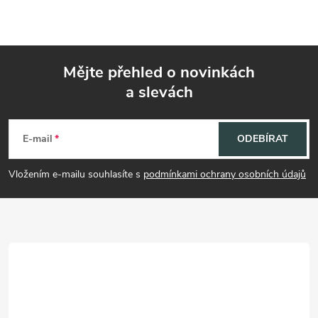
Mějte přehled o novinkách
a slevách
Z
á
E-mail
ODEBÍRAT
p
Vložením e-mailu souhlasíte s
podmínkami ochrany osobních údajů
a
t
í